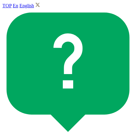
TOP
En
English