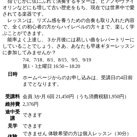
指でじかに弦にふれて演奏するギターは、ピアノやヴァイ
オリンなどにも増して古い歴史をもち、現在では世界中で愛
されてる楽器です。
レッスンは、リズム感を養うための合奏も取り入れた内容
で、全くの初心者の方からハイレベルの方々まで、楽しく学
ぶことができます。
能率よく上達し、３か月後には易しい曲をレパートリーに
していることでしょう。さあ、あなたも早速ギターレッスン
に参加してみませんか？
7/4、7/18、8/1、8/15、9/5、9/19
第1・3土曜日 16:50～18:20
日時
ホームページからのお申し込みは、受講日の4日前
までとなります。
受講料
会員
3か月 6回 21,450円（うち消費税額1,950円）
維持費
2,376円
途中受
できます
講
見学
できます
できません
体験希望の方は個人レッスン（30分）
体験