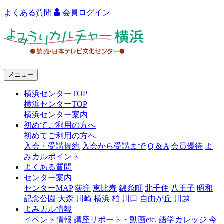
よくある質問
会員ログイン
よ
み
う
メニュー
り
横浜センターTOP
カ
横浜センターTOP
ル
横浜センター案内
初めてご利用の方へ
チ
初めてご利用の方へ
ャ
入会・受講規約
入会から受講まで
Q & A
会員優待
よ
みカルポイント
ー
よくある質問
センター案内
横
センターMAP
荻窪
恵比寿
錦糸町
北千住
八王子
昭和
浜
記念公園
大森
川崎
横浜
柏
川口
自由が丘
川越
よみカル情報
イベント情報
講座リポート・動画etc.
語学カレッジ
今