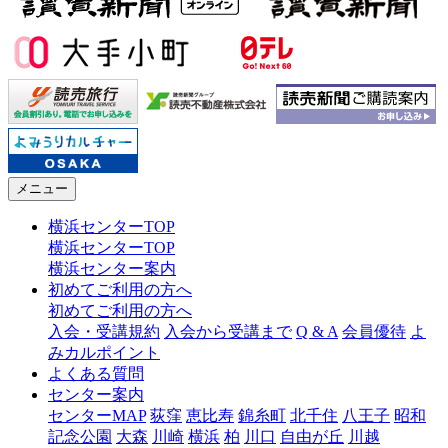
メニュー
横浜センターTOP
横浜センターTOP
横浜センター案内
初めてご利用の方へ
初めてご利用の方へ
入会・受講規約
入会から受講まで
Q & A
会員優待
よ
みカルポイント
よくある質問
センター案内
センターMAP
荻窪
恵比寿
錦糸町
北千住
八王子
昭和
記念公園
大森
川崎
横浜
柏
川口
自由が丘
川越