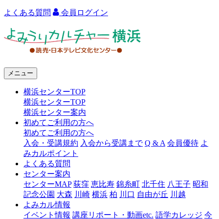
よくある質問
会員ログイン
よ
み
う
メニュー
り
横浜センターTOP
カ
横浜センターTOP
ル
横浜センター案内
初めてご利用の方へ
チ
初めてご利用の方へ
ャ
入会・受講規約
入会から受講まで
Q & A
会員優待
よ
みカルポイント
ー
よくある質問
センター案内
横
センターMAP
荻窪
恵比寿
錦糸町
北千住
八王子
昭和
浜
記念公園
大森
川崎
横浜
柏
川口
自由が丘
川越
よみカル情報
イベント情報
講座リポート・動画etc.
語学カレッジ
今