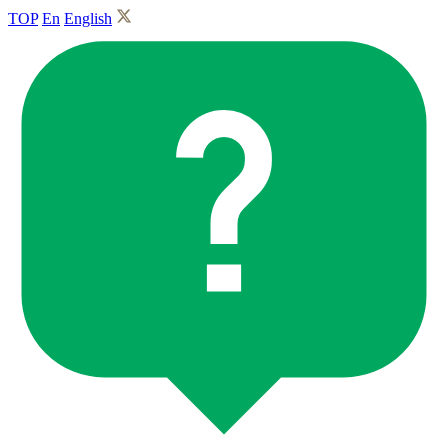
TOP
En
English