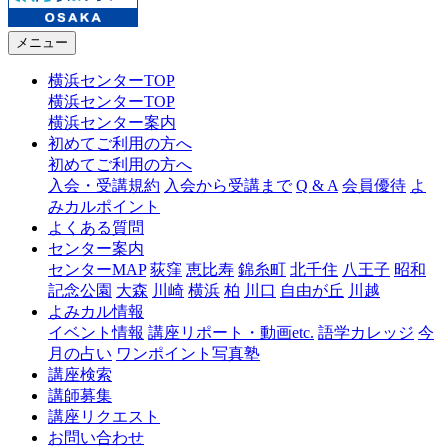
メニュー
横浜センターTOP
横浜センターTOP
横浜センター案内
初めてご利用の方へ
初めてご利用の方へ
入会・受講規約
入会から受講まで
Q & A
会員優待
よ
みカルポイント
よくある質問
センター案内
センターMAP
荻窪
恵比寿
錦糸町
北千住
八王子
昭和
記念公園
大森
川崎
横浜
柏
川口
自由が丘
川越
よみカル情報
イベント情報
講座リポート・動画etc.
語学カレッジ
今
月の占い
ワンポイント写真塾
講座検索
講師募集
講座リクエスト
お問い合わせ