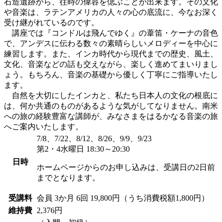
石造遺跡から、往時の偉容を偲ぶことが出来ます。その文化
や音楽は、ラテンアメリカの人々の心の底流に、今なお深く
受け継がれているのです。
講座では『コンドルは飛んでゆく』の葦笛・ケーナの音色
で、アンデスに伝わる数々の素晴らしいメロディーを中心に
練習します。また、インカ時代から現代までの歴史、風土、
文化、音楽などの話も交えながら、楽しく進めてまいりまし
ょう。もちろん、音楽の基礎から優しく丁寧にご指導いたし
ます。
自然を大切にしたインカと、私たち日本人の文化の根底に
は、何か共通のものがあるような気がしてなりません。南米
への旅の経験豊富な講師が、みなさまをはるかなる音楽の旅
へご案内いたします。
7/8、7/22、8/12、8/26、9/9、9/23
第2・4水曜日 18:30～20:30
日時
ホームページからのお申し込みは、受講日の2日前
までとなります。
受講料
会員
3か月 6回 19,800円（うち消費税額1,800円）
維持費
2,376円