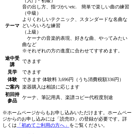
（入門・初級）
音の出し方、指づかいetc. 簡単で楽しい曲の練習
（中級）
よりくわしいテクニック、スタンダードな名曲な
テーマ
どいろいろな練習
（上級）
ケーナの音楽的表現、好きな曲、やってみたい
曲など
※それぞれの方の進度に合わせてすすめます。
途中受
できます
講
見学
できます
体験
できます
体験料
3,696円（うち消費税額336円）
ご案内
楽器購入は相談に応じます
初回持
ケーナ、筆記用具、楽譜コピー代程度別途
参品
※ホームページからもお申し込みいただけます。ホームペー
ジからのお申し込みには「読売ID」の登録が必要です。詳
しくは
「初めてご利用の方へ」
をご覧ください。