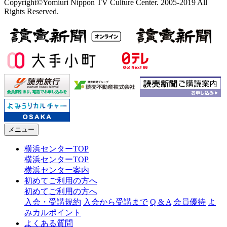
Copyright©Yomiuri Nippon TV Culture Center. 2005-2019 All
Rights Reserved.
メニュー
横浜センターTOP
横浜センターTOP
横浜センター案内
初めてご利用の方へ
初めてご利用の方へ
入会・受講規約
入会から受講まで
Q & A
会員優待
よ
みカルポイント
よくある質問