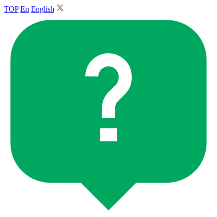
TOP
En
English