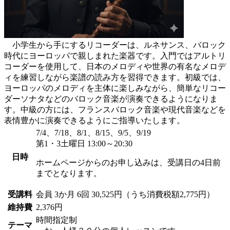
小学生から手にするリコーダーは、ルネサンス、バロック
時代にヨーロッパで親しまれた楽器です。入門ではアルトリ
コーダーを使用して、日本のメロディや世界の有名なメロデ
ィを練習しながら楽譜の読み方を習得できます。初級では、
ヨーロッパのメロディを主体に楽しみながら、簡単なリコー
ダーソナタなどのバロック音楽が演奏できるようになりま
す。中級の方には、フランスバロック音楽や現代音楽などを
表情豊かに演奏できるようにご指導いたします。
7/4、7/18、8/1、8/15、9/5、9/19
第1・3土曜日 13:00～20:30
日時
ホームページからのお申し込みは、受講日の4日前
までとなります。
受講料
会員
3か月 6回 30,525円（うち消費税額2,775円）
維持費
2,376円
時間指定制
テーマ