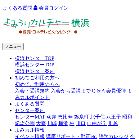
よくある質問
会員ログイン
よ
み
う
メニュー
り
横浜センターTOP
カ
横浜センターTOP
ル
横浜センター案内
初めてご利用の方へ
チ
初めてご利用の方へ
ャ
入会・受講規約
入会から受講まで
Q & A
会員優待
よ
みカルポイント
ー
よくある質問
センター案内
横
センターMAP
荻窪
恵比寿
錦糸町
北千住
八王子
昭和
浜
記念公園
大森
川崎
横浜
柏
川口
自由が丘
川越
よみカル情報
イベント情報
講座リポート・動画etc.
語学カレッジ
今