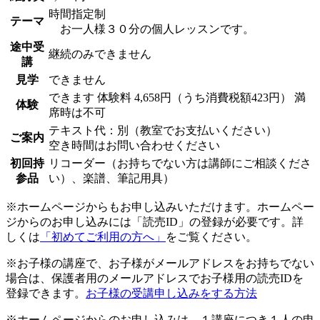
時間指定制
テーマ
お一人様３０分の個人レッスンです。
途中受
継続のみできません
講
見学
できません
できます
体験料
4,658円（うち消費税額423円）
満
体験
席時は不可
テキスト代：別（教室でお支払いください）
ご案内
空き時間はお問い合わせください
初回持
リコーダー（お持ちでない方は講師にご相談くださ
参品
い）、楽譜、筆記用具）
※ホームページからもお申し込みいただけます。ホームペー
ジからのお申し込みには「読売ID」の登録が必要です。詳
しくは
「初めてご利用の方へ」
をご覧ください。
※お子様の講座で、お子様がメールアドレスをお持ちでない
場合は、保護者用のメールアドレスでお子様用の読売IDを
登録できます。
お子様の受講申し込みをする方法
※ホームページからのお申し込みは、１講座につき１人の申