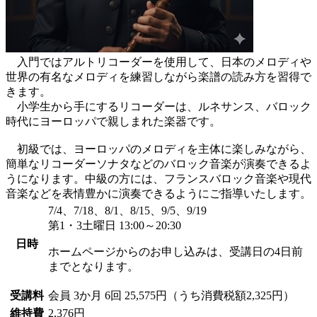
入門ではアルトリコーダーを使用して、日本のメロディや
世界の有名なメロディを練習しながら楽譜の読み方を習得で
きます。
小学生から手にするリコーダーは、ルネサンス、バロック
時代にヨーロッパで親しまれた楽器です。
初級では、ヨーロッパのメロディを主体に楽しみながら、
簡単なリコーダーソナタなどのバロック音楽が演奏できるよ
うになります。中級の方には、フランスバロック音楽や現代
音楽などを表情豊かに演奏できるようにご指導いたします。
7/4、7/18、8/1、8/15、9/5、9/19
第1・3土曜日 13:00～20:30
日時
ホームページからのお申し込みは、受講日の4日前
までとなります。
受講料
会員
3か月 6回 25,575円（うち消費税額2,325円）
維持費
2,376円