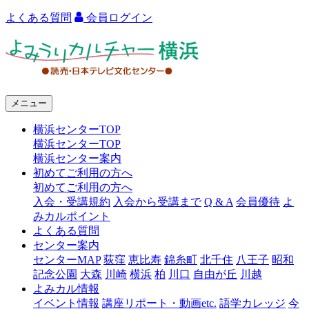
よくある質問
会員ログイン
よ
み
う
メニュー
り
横浜センターTOP
カ
横浜センターTOP
ル
横浜センター案内
初めてご利用の方へ
チ
初めてご利用の方へ
ャ
入会・受講規約
入会から受講まで
Q & A
会員優待
よ
みカルポイント
ー
よくある質問
センター案内
横
センターMAP
荻窪
恵比寿
錦糸町
北千住
八王子
昭和
浜
記念公園
大森
川崎
横浜
柏
川口
自由が丘
川越
よみカル情報
イベント情報
講座リポート・動画etc.
語学カレッジ
今