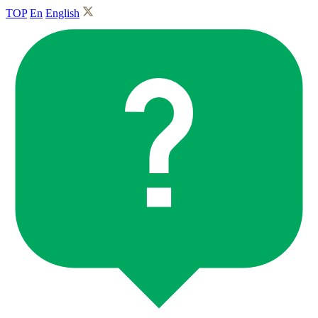
TOP
En
English