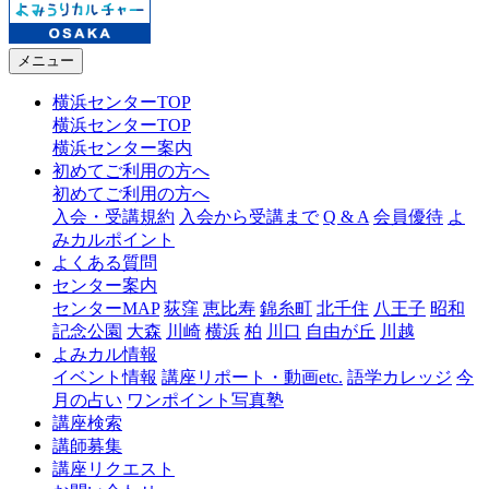
メニュー
横浜センターTOP
横浜センターTOP
横浜センター案内
初めてご利用の方へ
初めてご利用の方へ
入会・受講規約
入会から受講まで
Q & A
会員優待
よ
みカルポイント
よくある質問
センター案内
センターMAP
荻窪
恵比寿
錦糸町
北千住
八王子
昭和
記念公園
大森
川崎
横浜
柏
川口
自由が丘
川越
よみカル情報
イベント情報
講座リポート・動画etc.
語学カレッジ
今
月の占い
ワンポイント写真塾
講座検索
講師募集
講座リクエスト