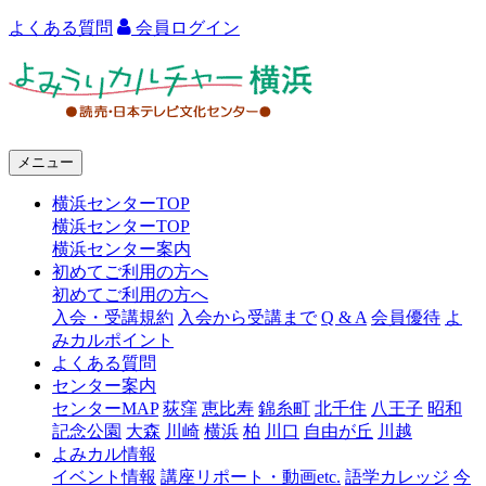
よくある質問
会員ログイン
よ
み
う
メニュー
り
横浜センターTOP
カ
横浜センターTOP
ル
横浜センター案内
初めてご利用の方へ
チ
初めてご利用の方へ
ャ
入会・受講規約
入会から受講まで
Q & A
会員優待
よ
みカルポイント
ー
よくある質問
センター案内
横
センターMAP
荻窪
恵比寿
錦糸町
北千住
八王子
昭和
浜
記念公園
大森
川崎
横浜
柏
川口
自由が丘
川越
よみカル情報
イベント情報
講座リポート・動画etc.
語学カレッジ
今