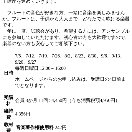
て講座を進めていきます。
フルートの音色が好きな方、一緒に音楽を楽しみません
か。フルートは、子供から大人まで、どなたでも吹ける楽器
です。
年にー度、試聴会があり、希望する方には、アンサンブル
にも参加していただけます。初心者の方も大歓迎ですので、
楽器のない方も安心してご相談下さい。
7/5、7/12、7/19、7/26、8/2、8/23、8/30、9/6、9/13、
9/20、9/27
毎週日曜日 12:00～16:00
日時
ホームページからのお申し込みは、受講日の4日前ま
でとなります。
受講
会員
3か月 11回 54,450円（うち消費税額4,950円）
料
維持
4,356円
費
教材
音楽著作権使用料
242円
費