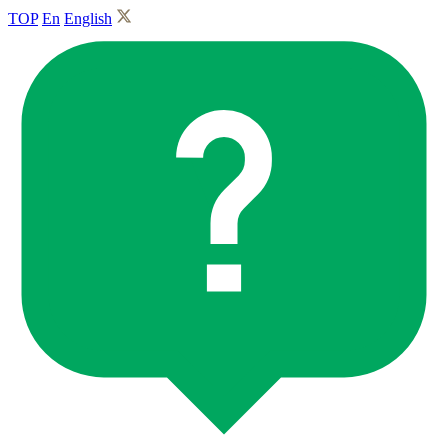
TOP
En
English