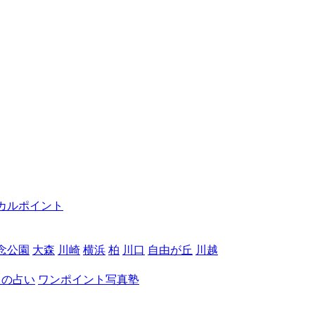
カルポイント
念公園
大森
川崎
横浜
柏
川口
自由が丘
川越
月の占い
ワンポイント写真塾