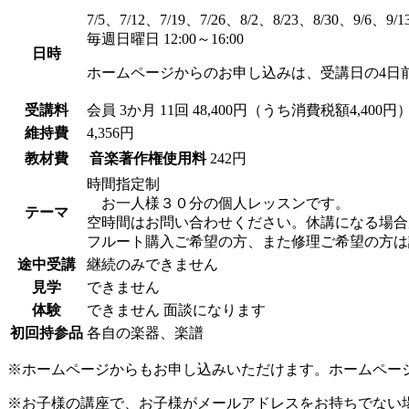
7/5、7/12、7/19、7/26、8/2、8/23、8/30、9/6、9/1
毎週日曜日 12:00～16:00
日時
ホームページからのお申し込みは、受講日の4日
受講料
会員
3か月 11回 48,400円（うち消費税額4,400円
維持費
4,356円
教材費
音楽著作権使用料
242円
時間指定制
お一人様３０分の個人レッスンです。
テーマ
空時間はお問い合わせください。休講になる場合
フルート購入ご希望の方、また修理ご希望の方は
途中受講
継続のみできません
見学
できません
体験
できません
面談になります
初回持参品
各自の楽器、楽譜
※ホームページからもお申し込みいただけます。ホームペー
※お子様の講座で、お子様がメールアドレスをお持ちでない