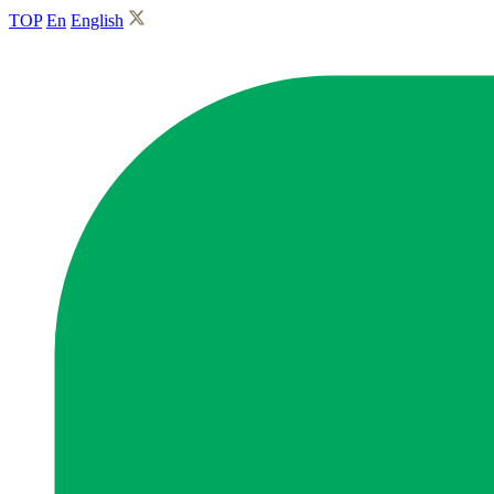
TOP
En
English