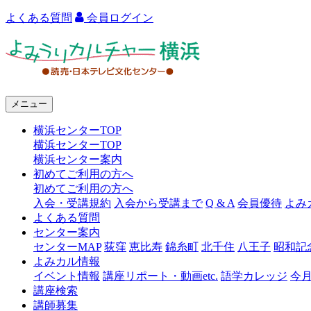
よくある質問
会員ログイン
よ
み
う
メニュー
り
横浜センターTOP
カ
横浜センターTOP
ル
横浜センター案内
初めてご利用の方へ
チ
初めてご利用の方へ
ャ
入会・受講規約
入会から受講まで
Q & A
会員優待
よみ
よくある質問
ー
センター案内
センターMAP
荻窪
恵比寿
錦糸町
北千住
八王子
昭和記
横
よみカル情報
浜
イベント情報
講座リポート・動画etc.
語学カレッジ
今
講座検索
講師募集