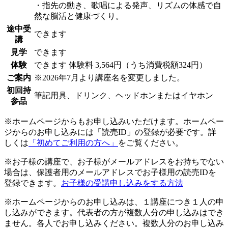
・指先の動き、歌唱による発声、リズムの体感で自
然な脳活と健康づくり。
途中受
できます
講
見学
できます
体験
できます
体験料
3,564円（うち消費税額324円）
ご案内
※2026年7月より講座名を変更しました。
初回持
筆記用具、ドリンク、ヘッドホンまたはイヤホン
参品
※ホームページからもお申し込みいただけます。ホームペー
ジからのお申し込みには「読売ID」の登録が必要です。詳
しくは
「初めてご利用の方へ」
をご覧ください。
※お子様の講座で、お子様がメールアドレスをお持ちでない
場合は、保護者用のメールアドレスでお子様用の読売IDを
登録できます。
お子様の受講申し込みをする方法
※ホームページからのお申し込みは、１講座につき１人の申
し込みができます。代表者の方が複数人分の申し込みはでき
ません。各人でお申し込みください。複数人分のお申し込み