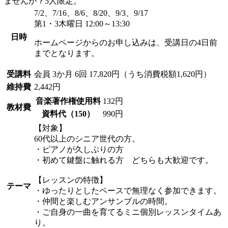
ませんか？5人限定。
7/2、7/16、8/6、8/20、9/3、9/17
第1・3木曜日 12:00～13:30
日時
ホームページからのお申し込みは、受講日の4日前
までとなります。
受講料
会員
3か月 6回 17,820円（うち消費税額1,620円）
維持費
2,442円
音楽著作権使用料
132円
教材費
資料代（150）
990円
【対象】
60代以上のシニア世代の方。
・ピアノが久しぶりの方
・初めて鍵盤に触れる方 どちらも大歓迎です。
【レッスンの特徴】
テーマ
・ゆったりとしたペースで無理なく参加できます。
・仲間と楽しむアンサンブルの時間。
・ご自身の一曲を育てるミニ個別レッスンタイムあ
り。