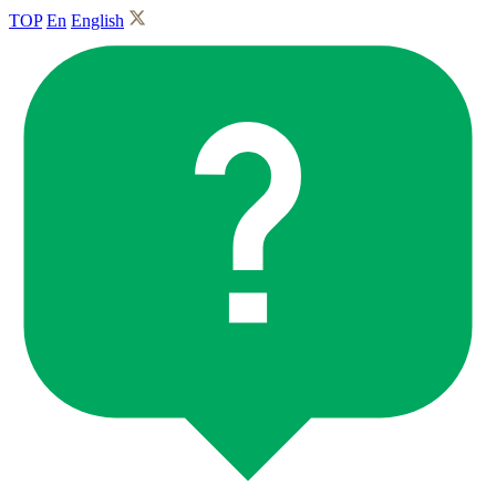
TOP
En
English