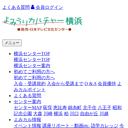
よくある質問
会員ログイン
よ
み
う
メニュー
り
横浜センターTOP
カ
横浜センターTOP
ル
横浜センター案内
初めてご利用の方へ
チ
初めてご利用の方へ
ャ
入会・受講規約
入会から受講まで
Q & A
会員優待
よ
みカルポイント
ー
よくある質問
センター案内
横
センターMAP
荻窪
恵比寿
錦糸町
北千住
八王子
昭和
浜
記念公園
大森
川崎
横浜
柏
川口
自由が丘
川越
よみカル情報
イベント情報
講座リポート・動画etc.
語学カレッジ
今