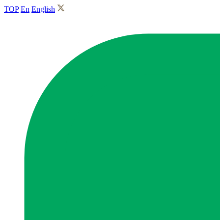
TOP
En
English