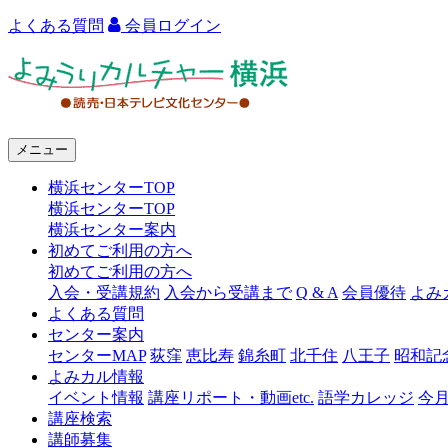
よくある質問
会員ログイン
よ
み
う
メニュー
り
横浜センターTOP
カ
横浜センターTOP
ル
横浜センター案内
初めてご利用の方へ
チ
初めてご利用の方へ
ャ
入会・受講規約
入会から受講まで
Q & A
会員優待
よみ
よくある質問
ー
センター案内
センターMAP
荻窪
恵比寿
錦糸町
北千住
八王子
昭和記
横
よみカル情報
浜
イベント情報
講座リポート・動画etc.
語学カレッジ
今
講座検索
講師募集