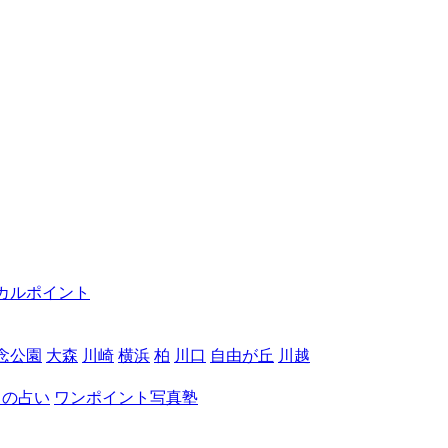
カルポイント
念公園
大森
川崎
横浜
柏
川口
自由が丘
川越
月の占い
ワンポイント写真塾