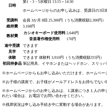
第1・3・5水曜日 13:15～14:30
日時
ホームページからのお申し込みは、受講日の3日
受講料
会員
3か月 8回 25,300円（うち消費税額2,300円）
維持費
3,168円
カシオキーボード使用料
2,640円
教材費
音楽著作権使用料
176円
途中受講
できます
見学
できます
体験
できます
体験料
3,910円（うち消費税額355円）
初回持参品
筆記用具、イヤホンまたはヘッドホン、スリッパ、
※ホームページからもお申し込みいただけます。ホームペー
※お子様の講座で、お子様がメールアドレスをお持ちでない
※ホームページからのお申し込みは、１講座につき１人の申
れたい場合は、お電話でお問い合わせください。
※残席状況は申し込み手続き中に変動する場合があります。