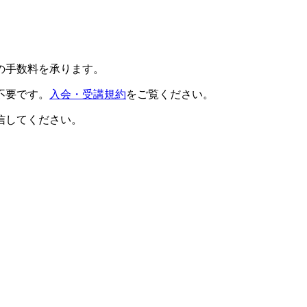
の手数料を承ります。
不要です。
入会・受講規約
をご覧ください。
信してください。