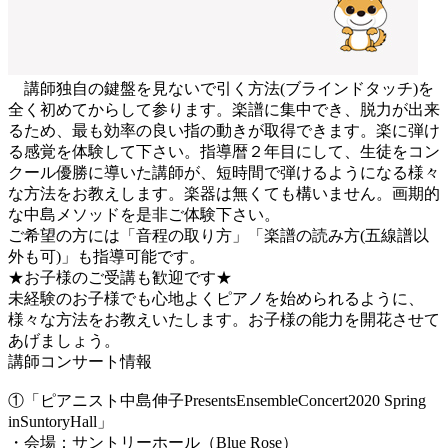
講師独自の鍵盤を見ないで引く方法(ブラインドタッチ)を
全く初めてからして参ります。楽譜に集中でき、脱力が出来
るため、最も効率の良い指の動きが取得できます。楽に弾け
る感覚を体験して下さい。指導暦２年目にして、生徒をコン
クール優勝に導いた講師が、短時間で弾けるようになる様々
な方法をお教えします。楽器は無くても構いません。画期的
な中島メソッドを是非ご体験下さい。
ご希望の方には「音程の取り方」「楽譜の読み方(五線譜以
外も可)」も指導可能です。
★お子様のご受講も歓迎です★
未経験のお子様でも心地よくピアノを始められるように、
様々な方法をお教えいたします。お子様の能力を開花させて
あげましょう。
講師コンサート情報
①「ピアニスト中島伸子PresentsEnsembleConcert2020 Spring
inSuntoryHall」
・会場：サントリーホール（Blue Rose）