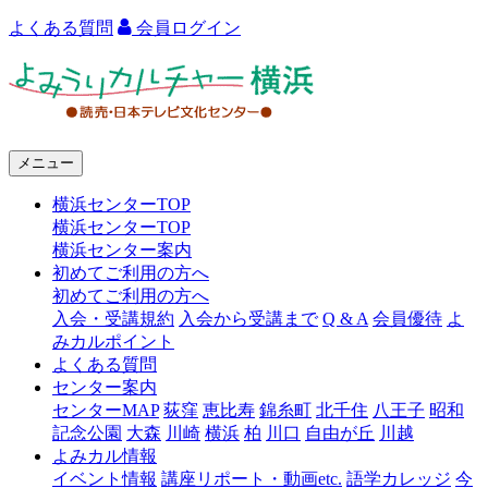
よくある質問
会員ログイン
よ
み
う
メニュー
り
横浜センターTOP
カ
横浜センターTOP
ル
横浜センター案内
初めてご利用の方へ
チ
初めてご利用の方へ
ャ
入会・受講規約
入会から受講まで
Q & A
会員優待
よ
みカルポイント
ー
よくある質問
センター案内
横
センターMAP
荻窪
恵比寿
錦糸町
北千住
八王子
昭和
浜
記念公園
大森
川崎
横浜
柏
川口
自由が丘
川越
よみカル情報
イベント情報
講座リポート・動画etc.
語学カレッジ
今