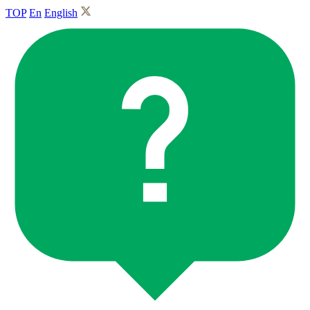
TOP
En
English