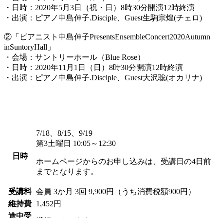
・日時：2020年5月3日（祝・日）8時30分開演12時終演
・出演：ピアノ中島伸子.Disciple、Guest生駒宗煌(チェロ)
②「ピアニスト中島伸子PresentsEnsembleConcert2020Autumn
inSuntoryHall」
・会場：サントリーホール（Blue Rose）
・日時：2020年11月1日（日）8時30分開演12時終演
・出演：ピアノ中島伸子.Disciple、Guest大沢聡(オカリナ)
7/18、8/15、9/19
第3土曜日 10:05～12:30
日時
ホームページからのお申し込みは、受講日の4日前
までとなります。
受講料
会員
3か月 3回 9,900円（うち消費税額900円）
維持費
1,452円
途中受