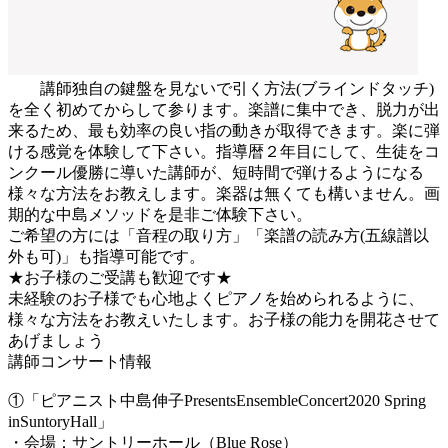
講師独自の鍵盤を見ないで引く方法(ブラインドタッチ)
を全く初めてからして参ります。楽譜に集中でき、脱力が出
来るため、最も効率の良い指の動きが取得できます。楽に弾
ける感覚を体験して下さい。指導暦２年目にして、生徒をコ
ンクール優勝に導いた講師が、短時間で弾けるようになる
様々な方法をお教えします。楽器は無くても構いません。画
期的な中島メソッドを是非ご体験下さい。
ご希望の方には「音程の取り方」「楽譜の読み方(五線譜以
外も可)」も指導可能です。
★お子様のご受講も歓迎です★
未経験のお子様でも心地よくピアノを始められるように、
様々な方法をお教えいたします。お子様の能力を開花させて
あげましょう
講師コンサート情報
①「ピアニスト中島伸子PresentsEnsembleConcert2020 Spring
inSuntoryHall」
・会場：サントリーホール（Blue Rose）