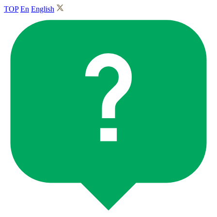
TOP
En
English