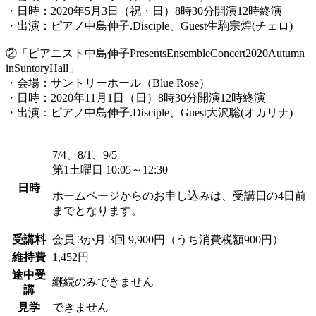
・日時：2020年5月3日（祝・日）8時30分開演12時終演
・出演：ピアノ中島伸子.Disciple、Guest生駒宗煌(チェロ)
②「ピアニスト中島伸子PresentsEnsembleConcert2020Autumn
inSuntoryHall」
・会場：サントリーホール（Blue Rose）
・日時：2020年11月1日（日）8時30分開演12時終演
・出演：ピアノ中島伸子.Disciple、Guest大沢聡(オカリナ)
7/4、8/1、9/5
第1土曜日 10:05～12:30
日時
ホームページからのお申し込みは、受講日の4日前
までとなります。
受講料
会員
3か月 3回 9,900円（うち消費税額900円）
維持費
1,452円
途中受
継続のみできません
講
見学
できません