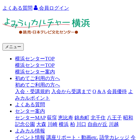
よくある質問
会員ログイン
よ
み
う
メニュー
り
横浜センターTOP
カ
横浜センターTOP
ル
横浜センター案内
初めてご利用の方へ
チ
初めてご利用の方へ
ャ
入会・受講規約
入会から受講まで
Q & A
会員優待
よ
みカルポイント
ー
よくある質問
センター案内
横
センターMAP
荻窪
恵比寿
錦糸町
北千住
八王子
昭和
浜
記念公園
大森
川崎
横浜
柏
川口
自由が丘
川越
よみカル情報
イベント情報
講座リポート・動画etc.
語学カレッジ
今