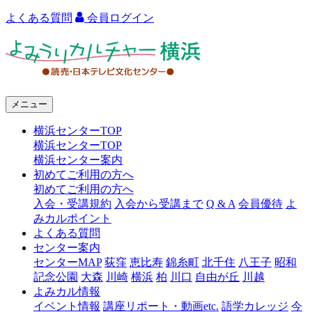
よくある質問
会員ログイン
よ
み
う
メニュー
り
横浜センターTOP
カ
横浜センターTOP
ル
横浜センター案内
初めてご利用の方へ
チ
初めてご利用の方へ
ャ
入会・受講規約
入会から受講まで
Q & A
会員優待
よ
みカルポイント
ー
よくある質問
センター案内
横
センターMAP
荻窪
恵比寿
錦糸町
北千住
八王子
昭和
浜
記念公園
大森
川崎
横浜
柏
川口
自由が丘
川越
よみカル情報
イベント情報
講座リポート・動画etc.
語学カレッジ
今