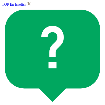
TOP
En
English