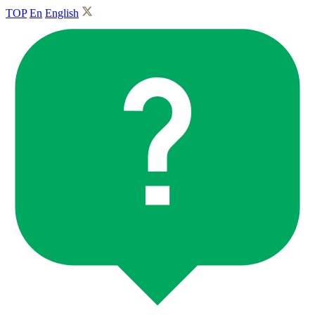
TOP
En
English