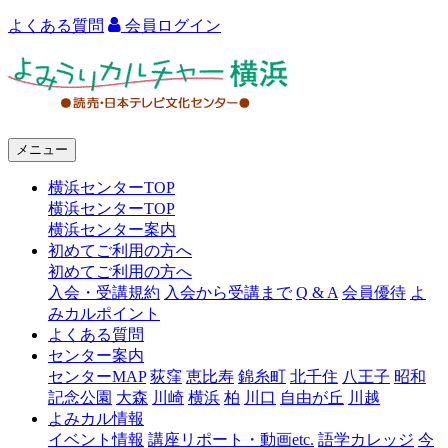
よくある質問
会員ログイン
よ
み
う
メニュー
り
横浜センターTOP
カ
横浜センターTOP
ル
横浜センター案内
初めてご利用の方へ
チ
初めてご利用の方へ
ャ
入会・受講規約
入会から受講まで
Q & A
会員優待
よ
みカルポイント
ー
よくある質問
センター案内
横
センターMAP
荻窪
恵比寿
錦糸町
北千住
八王子
昭和
浜
記念公園
大森
川崎
横浜
柏
川口
自由が丘
川越
よみカル情報
イベント情報
講座リポート・動画etc.
語学カレッジ
今