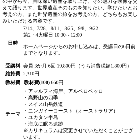
の中から今、興味深い遺産を取り上げ、その魅力を映像を交
えて語ります。世界遺産そのものを知りたい、学びたいとお
考えの方、また世界遺産の旅をお考えの方、どちらもお楽し
みいただける内容です。
7/14、7/28、8/11、8/25、9/8、9/22
第2・4火曜日 10:30～12:00
日時
ホームページからのお申し込みは、受講日の6日前
までとなります。
受講料
会員
3か月 6回 19,800円（うち消費税額1,800円）
維持費
2,310円
教材費
教材費(100)
660円
・アマルフィ海岸、アルベロベッロ
・高野山の四季
・スイス山岳鉄道
・ニンガイーコースト（オーストラリア）
テーマ
・ユカタン半島
・海底に眠る遺跡
※カリキュラムは変更させていただくことがござ
います。