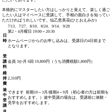
本格的にマスターしたい方はしっかりと覚えて、楽しく過ご
したい人はマイペースに受講して、手相の面白さを知ってい
ただければうれしいです。仙乙恵美花(ひとおえみか)
7/13、7/27、8/10、8/24、9/14、9/28
第2・4月曜日 19:00～20:30
日
時
ホームページからのお申し込みは、受講日の4日前まで
となります。
受
講
会員
3か月 6回 19,800円（うち消費税額1,800円）
料
維
持
2,310円
費
途
できます
前期10～3月/後期4～9月（初心者の方は前期を
中
おすすめします。）途中受講の場合は、受講前に体験・
受
見学をおすすめします。
講
見