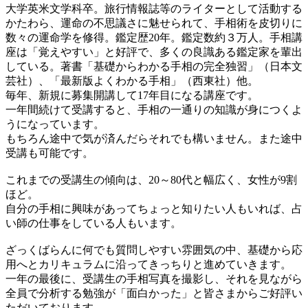
大学英米文学科卒。旅行情報誌等のライターとして活動する
かたわら、運命の不思議さに魅せられて、手相術を皮切りに
数々の運命学を修得。鑑定歴20年。鑑定数約３万人。手相講
座は「覚えやすい」と好評で、多くの良識ある鑑定家を輩出
している。著書「基礎からわかる手相の完全独習」（日本文
芸社）、「最新版よくわかる手相」（西東社）他。
毎年、新規に募集開講して17年目になる講座です。
一年間続けて受講すると、手相の一通りの知識が身につくよ
うになっています。
もちろん途中で気が済んだらそれでも構いません。また途中
受講も可能です。
これまでの受講生の傾向は、20～80代と幅広く、女性が9割
ほど。
自分の手相に興味があってちょっと知りたい人もいれば、占
い師の仕事をしている人もいます。
ざっくばらんに何でも質問しやすい雰囲気の中、基礎から応
用へとカリキュラムに沿ってきっちりと進めていきます。
一年の最後に、受講生の手相写真を撮影し、それを見ながら
全員で分析する勉強が「面白かった」と皆さまからご好評い
ただいております。