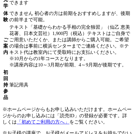
できます
学
体
できません
初心者の方は前期をおすすめしますが、後期
験
の前半まで可能。
テキスト「基礎からわかる手相の完全独習」（仙乙 恵美
花著、日本文芸社）1,900円（税込）テキストはご自身で
ご
ご用意いただくか、または講師からご購入可能。ご希望
案
の場合は事前に横浜センターまでご連絡ください。※テ
内
キスト代は教室内にて受取時にお支払いください。
※10月からの1年コースとなります。
※講座内容は10～3月期が前期、4～9月期が後期です。
初
回
持
筆記用具
参
品
※ホームページからもお申し込みいただけます。ホームペー
ジからのお申し込みには「読売ID」の登録が必要です。詳
しくは
「初めてご利用の方へ」
をご覧ください。
※お子様の講座で、お子様がメールアドレスをお持ちでない