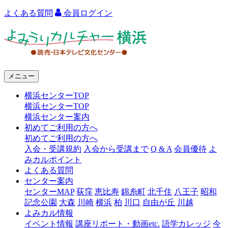
よくある質問
会員ログイン
よ
み
う
メニュー
り
横浜センターTOP
カ
横浜センターTOP
ル
横浜センター案内
初めてご利用の方へ
チ
初めてご利用の方へ
ャ
入会・受講規約
入会から受講まで
Q & A
会員優待
よ
みカルポイント
ー
よくある質問
センター案内
横
センターMAP
荻窪
恵比寿
錦糸町
北千住
八王子
昭和
浜
記念公園
大森
川崎
横浜
柏
川口
自由が丘
川越
よみカル情報
イベント情報
講座リポート・動画etc.
語学カレッジ
今