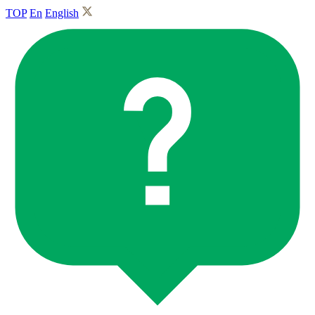
TOP
En
English