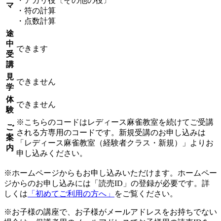
・アガリ役〔その他の役〕
マ
・符の計算
・点数計算
途
中
できます
受
講
見
できません
学
体
できません
験
※こちらのコードはレディース麻雀教室を続けてご受講
ご
される方専用のコードです。新規受講のお申し込みは
案
「レディース麻雀教室（経験者クラス・新規）」よりお
内
申し込みください。
※ホームページからもお申し込みいただけます。ホームペー
ジからのお申し込みには「読売ID」の登録が必要です。詳
しくは
「初めてご利用の方へ」
をご覧ください。
※お子様の講座で、お子様がメールアドレスをお持ちでない