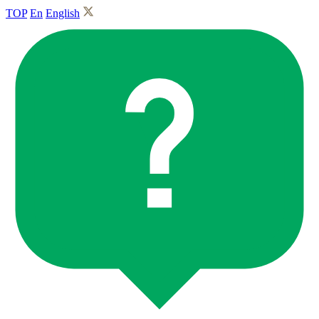
TOP
En
English