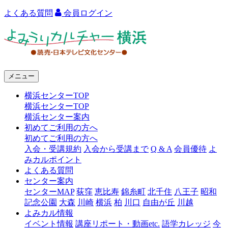
よくある質問
会員ログイン
よ
み
う
メニュー
り
横浜センターTOP
カ
横浜センターTOP
ル
横浜センター案内
初めてご利用の方へ
チ
初めてご利用の方へ
ャ
入会・受講規約
入会から受講まで
Q & A
会員優待
よ
みカルポイント
ー
よくある質問
センター案内
横
センターMAP
荻窪
恵比寿
錦糸町
北千住
八王子
昭和
浜
記念公園
大森
川崎
横浜
柏
川口
自由が丘
川越
よみカル情報
イベント情報
講座リポート・動画etc.
語学カレッジ
今