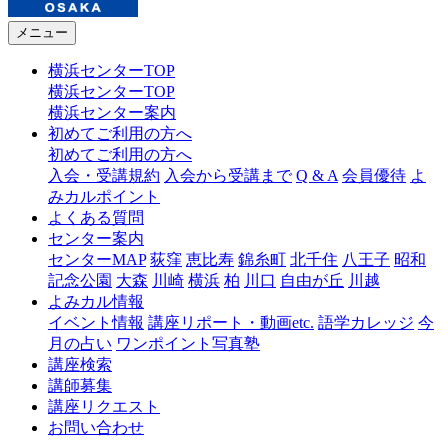
メニュー
横浜センターTOP
横浜センターTOP
横浜センター案内
初めてご利用の方へ
初めてご利用の方へ
入会・受講規約
入会から受講まで
Q & A
会員優待
よ
みカルポイント
よくある質問
センター案内
センターMAP
荻窪
恵比寿
錦糸町
北千住
八王子
昭和
記念公園
大森
川崎
横浜
柏
川口
自由が丘
川越
よみカル情報
イベント情報
講座リポート・動画etc.
語学カレッジ
今
月の占い
ワンポイント写真塾
講座検索
講師募集
講座リクエスト
お問い合わせ