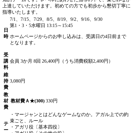
上達していただけます。初めての方でも初歩から懇切丁寧に
指導いたします。
7/1、7/15、7/29、8/5、8/19、9/2、9/16、9/30
第1・3・5水曜日 13:15～15:45
日
時
ホームページからのお申し込みは、受講日の4日前まで
となります。
受
講
会員
3か月 8回 26,400円（うち消費税額2,400円）
料
維
持
3,080円
費
教
材
教材費Ａ★(300)
330円
費
・マージャンとはどんなゲームなのか。アガル上での約
束ごと、ルール
テ
・アガリ役〔基本四役〕
ー