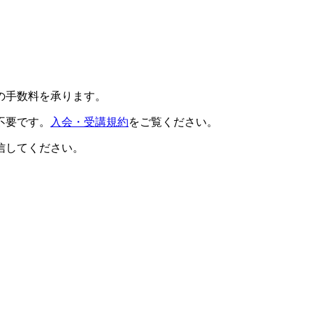
の手数料を承ります。
不要です。
入会・受講規約
をご覧ください。
信してください。