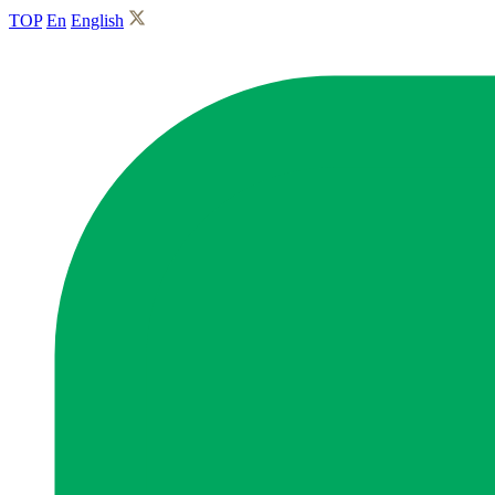
TOP
En
English