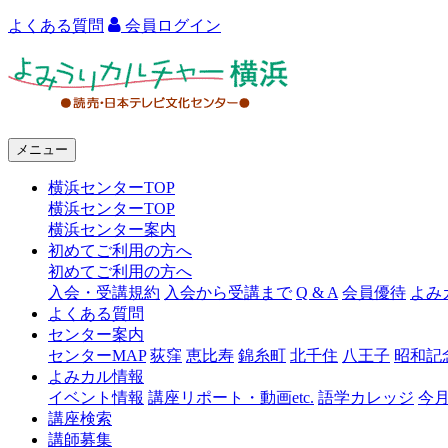
よくある質問
会員ログイン
よ
み
う
メニュー
り
横浜センターTOP
カ
横浜センターTOP
ル
横浜センター案内
初めてご利用の方へ
チ
初めてご利用の方へ
ャ
入会・受講規約
入会から受講まで
Q & A
会員優待
よみ
よくある質問
ー
センター案内
センターMAP
荻窪
恵比寿
錦糸町
北千住
八王子
昭和記
横
よみカル情報
浜
イベント情報
講座リポート・動画etc.
語学カレッジ
今
講座検索
講師募集