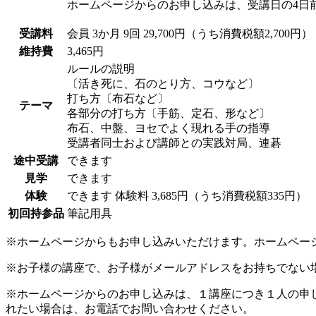
ホームページからのお申し込みは、受講日の4日
受講料
会員
3か月 9回 29,700円（うち消費税額2,700円）
維持費
3,465円
ルールの説明
〔活き死に、石のとり方、コウなど〕
打ち方〔布石など〕
テーマ
各部分の打ち方〔手筋、定石、形など〕
布石、中盤、ヨセでよく現れる手の指導
受講者同士および講師との実践対局、連碁
途中受講
できます
見学
できます
体験
できます
体験料
3,685円（うち消費税額335円）
初回持参品
筆記用具
※ホームページからもお申し込みいただけます。ホームペー
※お子様の講座で、お子様がメールアドレスをお持ちでない
※ホームページからのお申し込みは、１講座につき１人の申
れたい場合は、お電話でお問い合わせください。