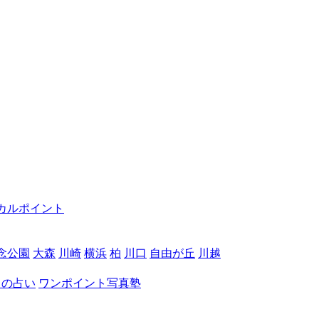
カルポイント
念公園
大森
川崎
横浜
柏
川口
自由が丘
川越
月の占い
ワンポイント写真塾