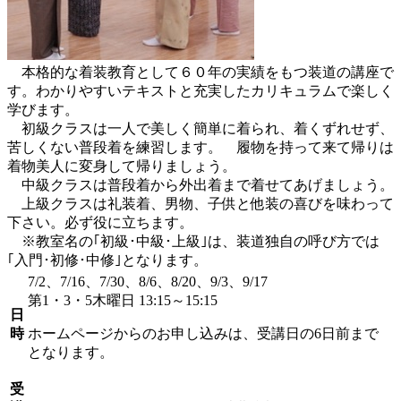
本格的な着装教育として６０年の実績をもつ装道の講座で
す。わかりやすいテキストと充実したカリキュラムで楽しく
学びます。
初級クラスは一人で美しく簡単に着られ、着くずれせず、
苦しくない普段着を練習します。 履物を持って来て帰りは
着物美人に変身して帰りましょう。
中級クラスは普段着から外出着まで着せてあげましょう。
上級クラスは礼装着、男物、子供と他装の喜びを味わって
下さい。必ず役に立ちます。
※教室名の｢初級･中級･上級｣は、装道独自の呼び方では
｢入門･初修･中修｣となります。
7/2、7/16、7/30、8/6、8/20、9/3、9/17
第1・3・5木曜日 13:15～15:15
日
時
ホームページからのお申し込みは、受講日の6日前まで
となります。
受