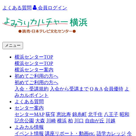
よくある質問
会員ログイン
よ
み
う
メニュー
り
横浜センターTOP
カ
横浜センターTOP
ル
横浜センター案内
初めてご利用の方へ
チ
初めてご利用の方へ
ャ
入会・受講規約
入会から受講まで
Q & A
会員優待
よ
みカルポイント
ー
よくある質問
センター案内
横
センターMAP
荻窪
恵比寿
錦糸町
北千住
八王子
昭和
浜
記念公園
大森
川崎
横浜
柏
川口
自由が丘
川越
よみカル情報
イベント情報
講座リポート・動画etc.
語学カレッジ
今