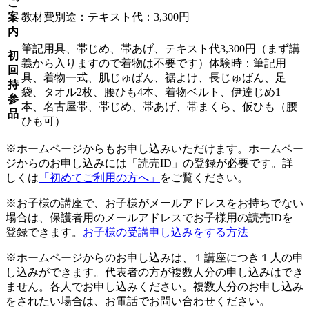
ご
案
教材費別途：テキスト代：3,300円
内
筆記用具、帯じめ、帯あげ、テキスト代3,300円（まず講
初
義から入りますので着物は不要です）体験時：筆記用
回
具、着物一式、肌じゅばん、裾よけ、長じゅばん、足
持
袋、タオル2枚、腰ひも4本、着物ベルト、伊達じめ1
参
本、名古屋帯、帯じめ、帯あげ、帯まくら、仮ひも（腰
品
ひも可）
※ホームページからもお申し込みいただけます。ホームペー
ジからのお申し込みには「読売ID」の登録が必要です。詳
しくは
「初めてご利用の方へ」
をご覧ください。
※お子様の講座で、お子様がメールアドレスをお持ちでない
場合は、保護者用のメールアドレスでお子様用の読売IDを
登録できます。
お子様の受講申し込みをする方法
※ホームページからのお申し込みは、１講座につき１人の申
し込みができます。代表者の方が複数人分の申し込みはでき
ません。各人でお申し込みください。複数人分のお申し込み
をされたい場合は、お電話でお問い合わせください。