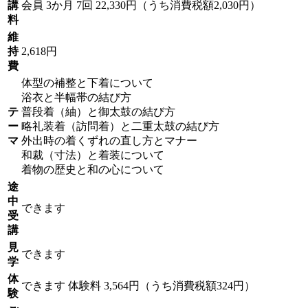
講
会員
3か月 7回 22,330円（うち消費税額2,030円）
料
維
持
2,618円
費
体型の補整と下着について
浴衣と半幅帯の結び方
テ
普段着（紬）と御太鼓の結び方
ー
略礼装着（訪問着）と二重太鼓の結び方
マ
外出時の着くずれの直し方とマナー
和裁（寸法）と着装について
着物の歴史と和の心について
途
中
できます
受
講
見
できます
学
体
できます
体験料
3,564円（うち消費税額324円）
験