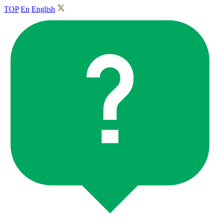
TOP
En
English