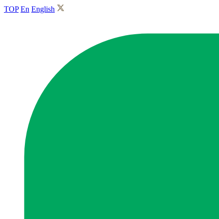
TOP
En
English