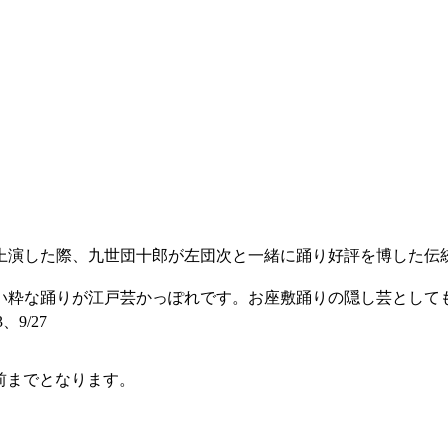
演した際、九世団十郎が左団次と一緒に踊り好評を博した伝
い粋な踊りが江戸芸かっぽれです。お座敷踊りの隠し芸とし
3、9/27
前までとなります。
）