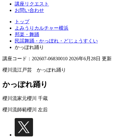
講座リクエスト
お問い合わせ
トップ
よみうりカルチャー横浜
邦楽・舞踊
民謡舞踊・かっぽれ・どじょうすくい
かっぽれ踊り
講座コード：202607-06830010 2026年6月28日 更新
櫻川流江戸芸 かっぽれ踊り
かっぽれ踊り
櫻川流家元
櫻川 千蔵
櫻川流師範
櫻川 左后