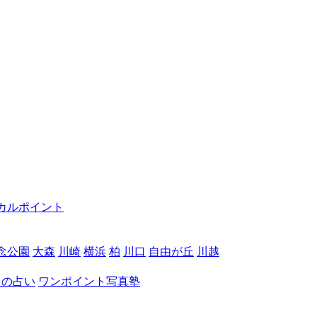
カルポイント
念公園
大森
川崎
横浜
柏
川口
自由が丘
川越
月の占い
ワンポイント写真塾