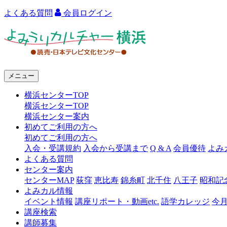
よくある質問
会員ログイン
よ
み
う
メニュー
り
横浜センターTOP
カ
横浜センターTOP
ル
横浜センター案内
初めてご利用の方へ
チ
初めてご利用の方へ
ャ
入会・受講規約
入会から受講まで
Q & A
会員優待
よみ
よくある質問
ー
センター案内
センターMAP
荻窪
恵比寿
錦糸町
北千住
八王子
昭和記
横
よみカル情報
浜
イベント情報
講座リポート・動画etc.
語学カレッジ
今
講座検索
講師募集