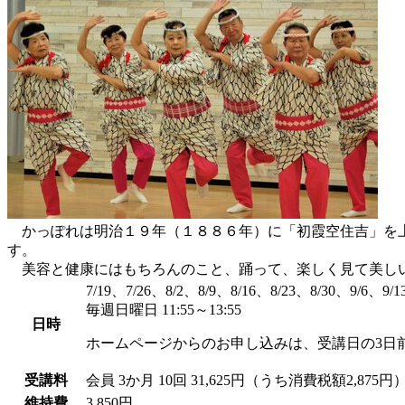
かっぽれは明治１９年（１８８６年）に「初霞空住吉」を上
す。
美容と健康にはもちろんのこと、踊って、楽しく見て美し
7/19、7/26、8/2、8/9、8/16、8/23、8/30、9/6、9/1
毎週日曜日 11:55～13:55
日時
ホームページからのお申し込みは、受講日の3日
受講料
会員
3か月 10回 31,625円（うち消費税額2,875円
維持費
3,850円