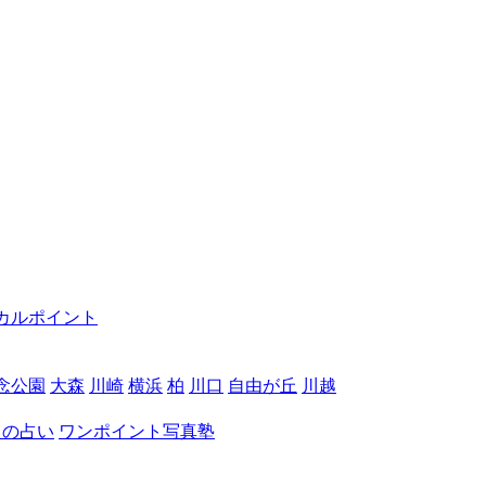
カルポイント
念公園
大森
川崎
横浜
柏
川口
自由が丘
川越
月の占い
ワンポイント写真塾