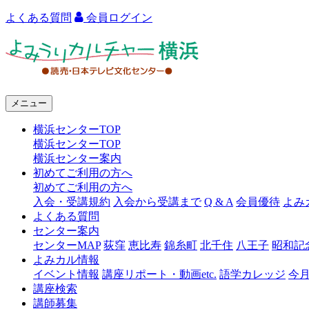
よくある質問
会員ログイン
よ
み
う
メニュー
り
横浜センターTOP
カ
横浜センターTOP
ル
横浜センター案内
初めてご利用の方へ
チ
初めてご利用の方へ
ャ
入会・受講規約
入会から受講まで
Q & A
会員優待
よみ
よくある質問
ー
センター案内
センターMAP
荻窪
恵比寿
錦糸町
北千住
八王子
昭和記
横
よみカル情報
浜
イベント情報
講座リポート・動画etc.
語学カレッジ
今
講座検索
講師募集