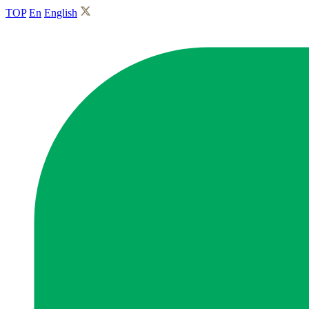
TOP
En
English