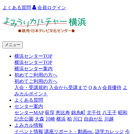
よくある質問
会員ログイン
よ
み
う
メニュー
り
横浜センターTOP
カ
横浜センターTOP
ル
横浜センター案内
初めてご利用の方へ
チ
初めてご利用の方へ
ャ
入会・受講規約
入会から受講まで
Q & A
会員優待
よ
みカルポイント
ー
よくある質問
センター案内
横
センターMAP
荻窪
恵比寿
錦糸町
北千住
八王子
昭和
浜
記念公園
大森
川崎
横浜
柏
川口
自由が丘
川越
よみカル情報
イベント情報
講座リポート・動画etc.
語学カレッジ
今