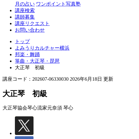
月の占い
ワンポイント写真塾
講座検索
講師募集
講座リクエスト
お問い合わせ
トップ
よみうりカルチャー横浜
邦楽・舞踊
箏曲・大正琴・琵琶
大正琴 初級
講座コード：202607-06330030 2026年6月18日 更新
大正琴 初級
大正琴協会琴心流家元
奈須 琴心