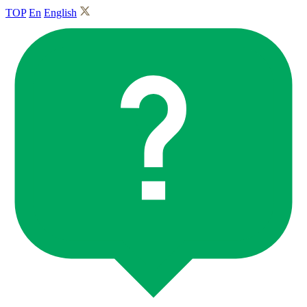
TOP
En
English