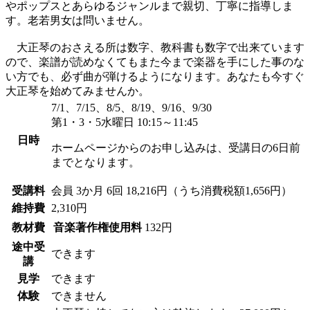
やポップスとあらゆるジャンルまで親切、丁寧に指導しま
す。老若男女は問いません。
大正琴のおさえる所は数字、教科書も数字で出来ています
ので、楽譜が読めなくてもまた今まで楽器を手にした事のな
い方でも、必ず曲が弾けるようになります。あなたも今すぐ
大正琴を始めてみませんか。
7/1、7/15、8/5、8/19、9/16、9/30
第1・3・5水曜日 10:15～11:45
日時
ホームページからのお申し込みは、受講日の6日前
までとなります。
受講料
会員
3か月 6回 18,216円（うち消費税額1,656円）
維持費
2,310円
教材費
音楽著作権使用料
132円
途中受
できます
講
見学
できます
体験
できません