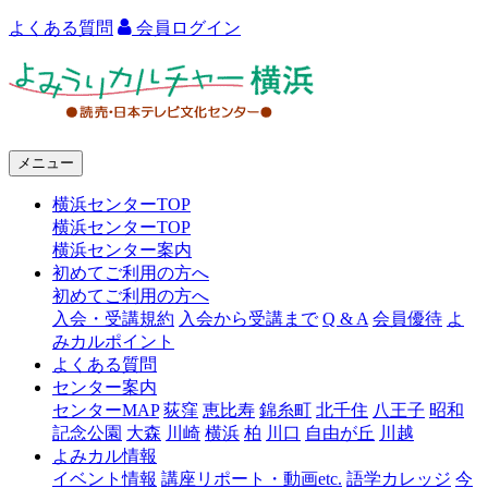
よくある質問
会員ログイン
よ
み
う
メニュー
り
横浜センターTOP
カ
横浜センターTOP
ル
横浜センター案内
初めてご利用の方へ
チ
初めてご利用の方へ
ャ
入会・受講規約
入会から受講まで
Q & A
会員優待
よ
みカルポイント
ー
よくある質問
センター案内
横
センターMAP
荻窪
恵比寿
錦糸町
北千住
八王子
昭和
浜
記念公園
大森
川崎
横浜
柏
川口
自由が丘
川越
よみカル情報
イベント情報
講座リポート・動画etc.
語学カレッジ
今