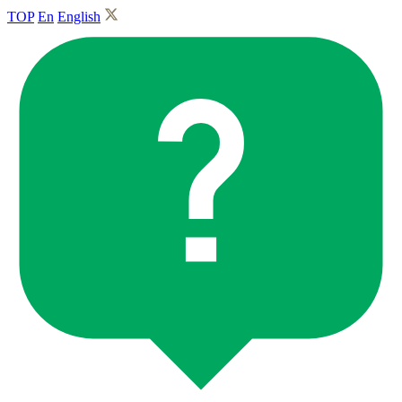
TOP
En
English