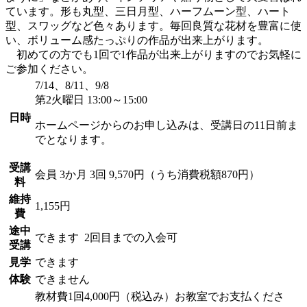
ています。形も丸型、三日月型、ハーフムーン型、ハート
型、スワッグなど色々あります。毎回良質な花材を豊富に使
い、ボリューム感たっぷりの作品が出来上がります。
初めての方でも1回で1作品が出来上がりますのでお気軽に
ご参加ください。
7/14、8/11、9/8
第2火曜日 13:00～15:00
日時
ホームページからのお申し込みは、受講日の11日前ま
でとなります。
受講
会員
3か月 3回 9,570円（うち消費税額870円）
料
維持
1,155円
費
途中
できます
2回目までの入会可
受講
見学
できます
体験
できません
教材費1回4,000円（税込み）お教室でお支払くださ