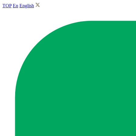
TOP
En
English