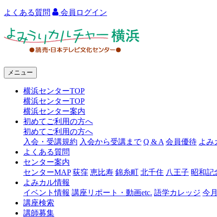
よくある質問
会員ログイン
よ
み
う
メニュー
り
横浜センターTOP
カ
横浜センターTOP
ル
横浜センター案内
初めてご利用の方へ
チ
初めてご利用の方へ
ャ
入会・受講規約
入会から受講まで
Q & A
会員優待
よみ
よくある質問
ー
センター案内
センターMAP
荻窪
恵比寿
錦糸町
北千住
八王子
昭和記
横
よみカル情報
浜
イベント情報
講座リポート・動画etc.
語学カレッジ
今
講座検索
講師募集