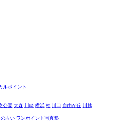
カルポイント
念公園
大森
川崎
横浜
柏
川口
自由が丘
川越
月の占い
ワンポイント写真塾