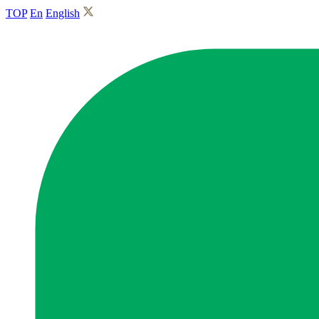
TOP
En
English