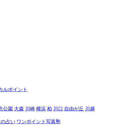
カルポイント
念公園
大森
川崎
横浜
柏
川口
自由が丘
川越
月の占い
ワンポイント写真塾