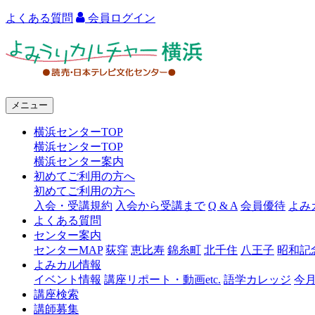
よくある質問
会員ログイン
よ
み
う
メニュー
り
横浜センターTOP
カ
横浜センターTOP
ル
横浜センター案内
初めてご利用の方へ
チ
初めてご利用の方へ
ャ
入会・受講規約
入会から受講まで
Q & A
会員優待
よみ
よくある質問
ー
センター案内
センターMAP
荻窪
恵比寿
錦糸町
北千住
八王子
昭和記
横
よみカル情報
浜
イベント情報
講座リポート・動画etc.
語学カレッジ
今
講座検索
講師募集