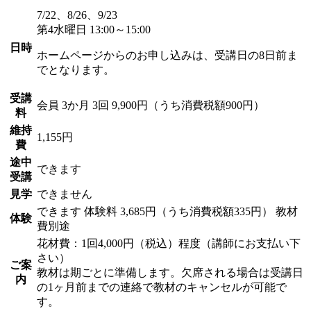
7/22、8/26、9/23
第4水曜日 13:00～15:00
日時
ホームページからのお申し込みは、受講日の8日前ま
でとなります。
受講
会員
3か月 3回 9,900円（うち消費税額900円）
料
維持
1,155円
費
途中
できます
受講
見学
できません
できます
体験料
3,685円（うち消費税額335円）
教材
体験
費別途
花材費：1回4,000円（税込）程度（講師にお支払い下
さい）
ご案
教材は期ごとに準備します。欠席される場合は受講日
内
の1ヶ月前までの連絡で教材のキャンセルが可能で
す。