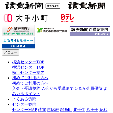
メニュー
横浜センターTOP
横浜センターTOP
横浜センター案内
初めてご利用の方へ
初めてご利用の方へ
入会・受講規約
入会から受講まで
Q & A
会員優待
よ
みカルポイント
よくある質問
センター案内
センターMAP
荻窪
恵比寿
錦糸町
北千住
八王子
昭和