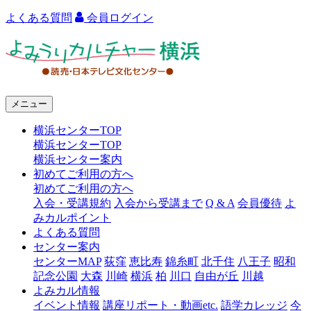
よくある質問
会員ログイン
よ
み
う
メニュー
り
横浜センターTOP
カ
横浜センターTOP
ル
横浜センター案内
初めてご利用の方へ
チ
初めてご利用の方へ
ャ
入会・受講規約
入会から受講まで
Q & A
会員優待
よ
みカルポイント
ー
よくある質問
センター案内
横
センターMAP
荻窪
恵比寿
錦糸町
北千住
八王子
昭和
浜
記念公園
大森
川崎
横浜
柏
川口
自由が丘
川越
よみカル情報
イベント情報
講座リポート・動画etc.
語学カレッジ
今