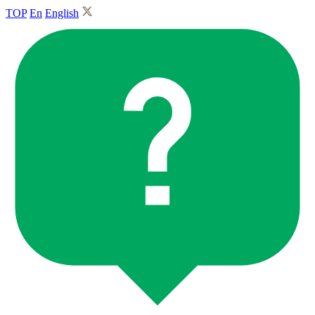
TOP
En
English