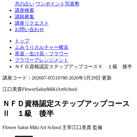
月の占い
ワンポイント写真塾
講座検索
講師募集
講座リクエスト
お問い合わせ
トップ
よみうりカルチャー横浜
茶道・生け花・フラワー
フラワーアレンジメント
ＮＦＤ資格認定ステップアップコースⅡ １級 後半
講座コード：202607-05510780 2026年3月29日 更新
江口美貴FlowerSalonMiKiArtSchool
ＮＦＤ資格認定ステップアップコース
Ⅱ １級 後半
Flower Salon Miki Art School 主宰
江口美貴 監修