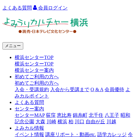
よくある質問
会員ログイン
よ
み
う
メニュー
り
横浜センターTOP
カ
横浜センターTOP
ル
横浜センター案内
初めてご利用の方へ
チ
初めてご利用の方へ
ャ
入会・受講規約
入会から受講まで
Q & A
会員優待
よ
みカルポイント
ー
よくある質問
センター案内
横
センターMAP
荻窪
恵比寿
錦糸町
北千住
八王子
昭和
浜
記念公園
大森
川崎
横浜
柏
川口
自由が丘
川越
よみカル情報
イベント情報
講座リポート・動画etc.
語学カレッジ
今