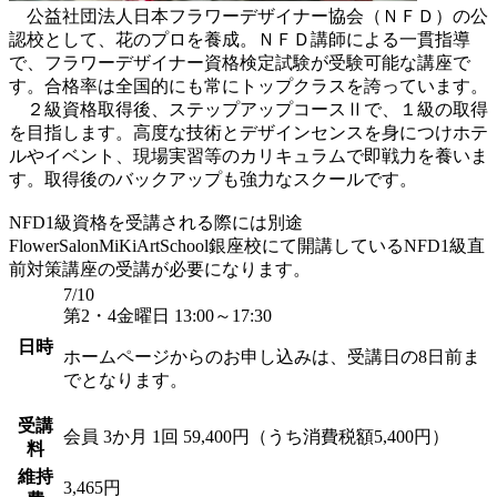
公益社団法人日本フラワーデザイナー協会（ＮＦＤ）の公
認校として、花のプロを養成。ＮＦＤ講師による一貫指導
で、フラワーデザイナー資格検定試験が受験可能な講座で
す。合格率は全国的にも常にトップクラスを誇っています。
２級資格取得後、ステップアップコースⅡで、１級の取得
を目指します。高度な技術とデザインセンスを身につけホテ
ルやイベント、現場実習等のカリキュラムで即戦力を養いま
す。取得後のバックアップも強力なスクールです。
NFD1級資格を受講される際には別途
FlowerSalonMiKiArtSchool銀座校にて開講しているNFD1級直
前対策講座の受講が必要になります。
7/10
第2・4金曜日 13:00～17:30
日時
ホームページからのお申し込みは、受講日の8日前ま
でとなります。
受講
会員
3か月 1回 59,400円（うち消費税額5,400円）
料
維持
3,465円