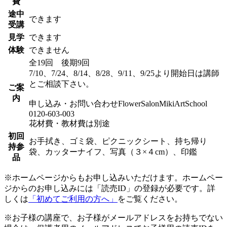
費
途中
できます
受講
見学
できます
体験
できません
全19回 後期9回
7/10、7/24、8/14、8/28、9/11、9/25より開始日は講師
とご相談下さい。
ご案
内
申し込み・お問い合わせFlowerSalonMikiArtSchool
0120-603-003
花材費・教材費は別途
初回
お手拭き、ゴミ袋、ピクニックシート、持ち帰り
持参
袋、カッターナイフ、写真（３×４cm）、印鑑
品
※ホームページからもお申し込みいただけます。ホームペー
ジからのお申し込みには「読売ID」の登録が必要です。詳
しくは
「初めてご利用の方へ」
をご覧ください。
※お子様の講座で、お子様がメールアドレスをお持ちでない