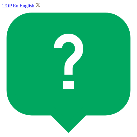
TOP
En
English