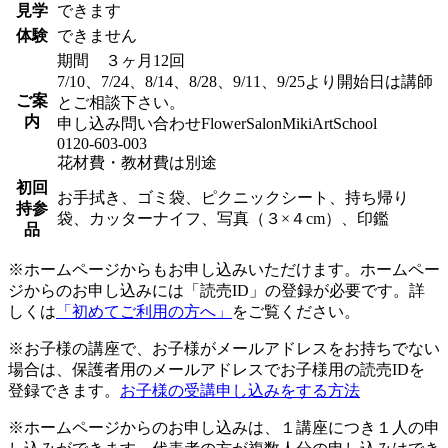
見学
できます
体験
できません
期間 ３ヶ月12回
7/10、7/24、8/14、8/28、9/11、9/25より開始日は講師
ご案
とご相談下さい。
内
申し込み問い合わせFlowerSalonMikiArtSchool
0120-603-003
花材費・教材費は別途
初回
お手拭き、ゴミ袋、ピクニックシート、持ち帰り
持参
袋、カッターナイフ、写真（３×４cm）、印鑑
品
※ホームページからもお申し込みいただけます。ホームペー
ジからのお申し込みには「読売ID」の登録が必要です。詳
しくは
「初めてご利用の方へ」
をご覧ください。
※お子様の講座で、お子様がメールアドレスをお持ちでない
場合は、保護者用のメールアドレスでお子様用の読売IDを
登録できます。
お子様の受講申し込みをする方法
※ホームページからのお申し込みは、１講座につき１人の申