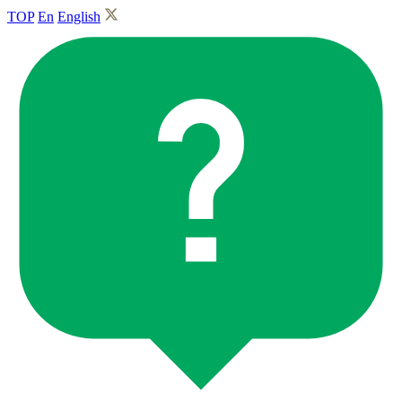
TOP
En
English