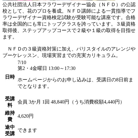
公共社団法人日本フラワーデザイナー協会（ＮＦＤ）の公認
校として、花のプロを養成。ＮＦＤ講師による一貫指導でフ
ラワーデザイナー資格検定試験が受験可能な講座です。合格
率は全国的にも常にトップクラスを誇っています。３級資格
取得後、ステップアップコースで２級や１級の取得を目指せ
ます。
ＮＦＤの３級資格対策に加え、パリスタイルのアレンジや
ブーケレッスン、現場実習までの充実カリキュラム。
7/10
第2・4金曜日 13:00～17:30
日時
ホームページからのお申し込みは、受講日の8日前ま
でとなります。
受講
会員
3か月 1回 48,840円（うち消費税額4,440円）
料
維持
4,620円
費
途中
できます
受講