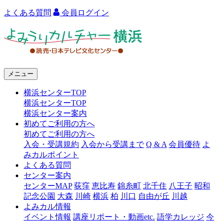
よくある質問
会員ログイン
よ
み
う
メニュー
り
横浜センターTOP
カ
横浜センターTOP
ル
横浜センター案内
初めてご利用の方へ
チ
初めてご利用の方へ
ャ
入会・受講規約
入会から受講まで
Q & A
会員優待
よ
みカルポイント
ー
よくある質問
センター案内
横
センターMAP
荻窪
恵比寿
錦糸町
北千住
八王子
昭和
浜
記念公園
大森
川崎
横浜
柏
川口
自由が丘
川越
よみカル情報
イベント情報
講座リポート・動画etc.
語学カレッジ
今