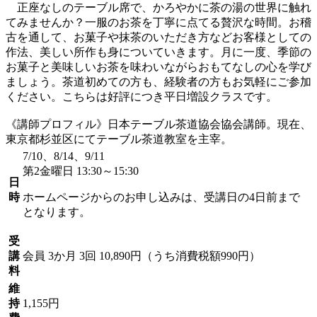
正座なしのテーブル席で、かろやかに茶の湯の世界に触れ
てみませんか？一服のお茶を丁寧に点てる贅沢な時間。お稽
古を通して、お菓子や抹茶のいただき方などお客様としての
作法、美しい所作も身についていきます。月に一度、季節の
お菓子と美味しいお茶を味わいながらおもてなしの心を学び
ましょう。茶道初めての方も、経験者の方もお気軽にご参加
ください。こちらは好評につき平日増設クラスです。
《講師プロフィル》日本テーブル茶道協会協会講師。現在、
東京都杉並区にてテーブル茶道教室を主宰。
7/10、8/14、9/11
第2金曜日 13:30～15:30
日
時
ホームページからのお申し込みは、受講日の4日前まで
となります。
受
講
会員
3か月 3回 10,890円（うち消費税額990円）
料
維
持
1,155円