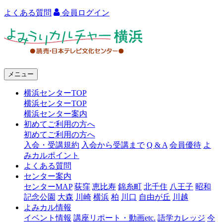
よくある質問
会員ログイン
よ
み
う
メニュー
り
横浜センターTOP
カ
横浜センターTOP
ル
横浜センター案内
初めてご利用の方へ
チ
初めてご利用の方へ
ャ
入会・受講規約
入会から受講まで
Q & A
会員優待
よ
みカルポイント
ー
よくある質問
センター案内
横
センターMAP
荻窪
恵比寿
錦糸町
北千住
八王子
昭和
浜
記念公園
大森
川崎
横浜
柏
川口
自由が丘
川越
よみカル情報
イベント情報
講座リポート・動画etc.
語学カレッジ
今