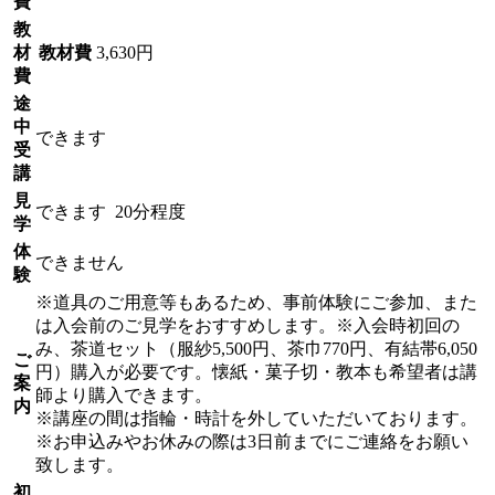
費
教
材
教材費
3,630円
費
途
中
できます
受
講
見
できます
20分程度
学
体
できません
験
※道具のご用意等もあるため、事前体験にご参加、また
は入会前のご見学をおすすめします。※入会時初回の
み、茶道セット（服紗5,500円、茶巾770円、有結帯6,050
ご
円）購入が必要です。懐紙・菓子切・教本も希望者は講
案
師より購入できます。
内
※講座の間は指輪・時計を外していただいております。
※お申込みやお休みの際は3日前までにご連絡をお願い
致します。
初