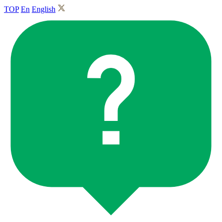
TOP
En
English