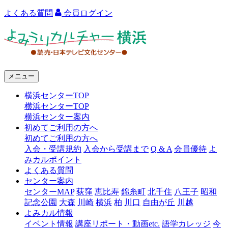
よくある質問
会員ログイン
よ
み
う
メニュー
り
横浜センターTOP
カ
横浜センターTOP
ル
横浜センター案内
初めてご利用の方へ
チ
初めてご利用の方へ
ャ
入会・受講規約
入会から受講まで
Q & A
会員優待
よ
みカルポイント
ー
よくある質問
センター案内
横
センターMAP
荻窪
恵比寿
錦糸町
北千住
八王子
昭和
浜
記念公園
大森
川崎
横浜
柏
川口
自由が丘
川越
よみカル情報
イベント情報
講座リポート・動画etc.
語学カレッジ
今