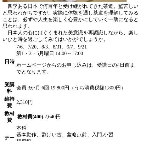
四季ある日本で何百年と受け継がれてきた茶道。堅苦しい
と思われがちですが、実際に体験を通し茶道を理解してみる
ことは、必ずや人生を楽しく心豊かにしていく一助になると
思われます。
日本人の心にはぐくまれた美意識を再認識しながら、楽し
いひと時を過ごしてみてはいかがでしょうか。
7/6、7/20、8/3、8/31、9/7、9/21
第1・3・5月曜日 14:00～17:00
日時
ホームページからのお申し込みは、受講日の4日前ま
でとなります。
受講
会員
3か月 6回 19,800円（うち消費税額1,800円）
料
維持
2,310円
費
教材
教材費(400)
2,640円
費
本科
基本動作、割けい古、盆略点前、入門,小習
テー