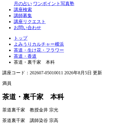
月の占い
ワンポイント写真塾
講座検索
講師募集
講座リクエスト
お問い合わせ
トップ
よみうりカルチャー横浜
茶道・生け花・フラワー
茶道・香道
茶道・裏千家 本科
講座コード：202607-05010011 2026年8月5日 更新
満員
茶道・裏千家 本科
茶道裏千家 教授
金井 宗光
茶道裏千家 講師
染谷 宗高