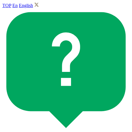
TOP
En
English