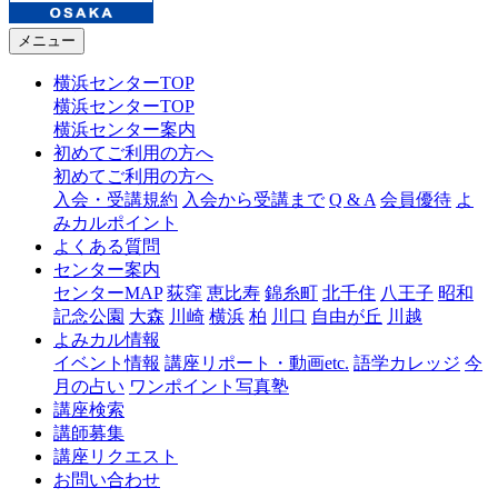
メニュー
横浜センターTOP
横浜センターTOP
横浜センター案内
初めてご利用の方へ
初めてご利用の方へ
入会・受講規約
入会から受講まで
Q & A
会員優待
よ
みカルポイント
よくある質問
センター案内
センターMAP
荻窪
恵比寿
錦糸町
北千住
八王子
昭和
記念公園
大森
川崎
横浜
柏
川口
自由が丘
川越
よみカル情報
イベント情報
講座リポート・動画etc.
語学カレッジ
今
月の占い
ワンポイント写真塾
講座検索
講師募集
講座リクエスト
お問い合わせ