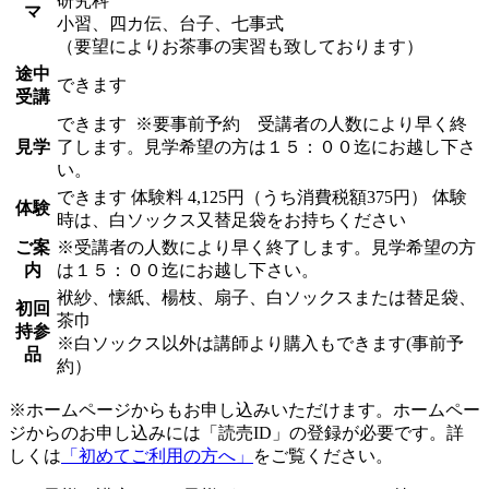
研究科
マ
小習、四カ伝、台子、七事式
（要望によりお茶事の実習も致しております）
途中
できます
受講
できます
※要事前予約 受講者の人数により早く終
見学
了します。見学希望の方は１５：００迄にお越し下さ
い。
できます
体験料
4,125円（うち消費税額375円）
体験
体験
時は、白ソックス又替足袋をお持ちください
ご案
※受講者の人数により早く終了します。見学希望の方
内
は１５：００迄にお越し下さい。
袱紗、懐紙、楊枝、扇子、白ソックスまたは替足袋、
初回
茶巾
持参
※白ソックス以外は講師より購入もできます(事前予
品
約）
※ホームページからもお申し込みいただけます。ホームペー
ジからのお申し込みには「読売ID」の登録が必要です。詳
しくは
「初めてご利用の方へ」
をご覧ください。