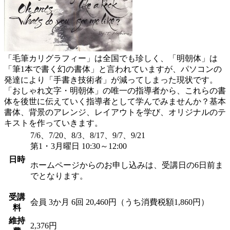
「毛筆カリグラフィー」は全国でも珍しく、「明朝体」は
「筆1本で書く幻の書体」と言われていますが、パソコンの
発達により「手書き技術者」が減ってしまった現状です。
「おしゃれ文字・明朝体」の唯一の指導者から、これらの書
体を後世に伝えていく指導者として学んでみませんか？基本
書体、背景のアレンジ、レイアウトを学び、オリジナルのテ
キストを作っていきます。
7/6、7/20、8/3、8/17、9/7、9/21
第1・3月曜日 10:30～12:00
日時
ホームページからのお申し込みは、受講日の6日前ま
でとなります。
受講
会員
3か月 6回 20,460円（うち消費税額1,860円）
料
維持
2,376円