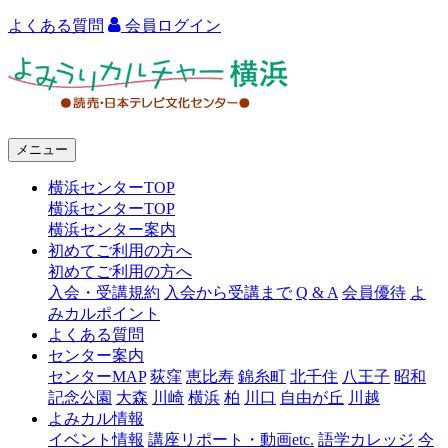
よくある質問
会員ログイン
よ
み
う
メニュー
り
横浜センターTOP
カ
横浜センターTOP
ル
横浜センター案内
初めてご利用の方へ
チ
初めてご利用の方へ
ャ
入会・受講規約
入会から受講まで
Q & A
会員優待
よ
みカルポイント
ー
よくある質問
センター案内
横
センターMAP
荻窪
恵比寿
錦糸町
北千住
八王子
昭和
浜
記念公園
大森
川崎
横浜
柏
川口
自由が丘
川越
よみカル情報
イベント情報
講座リポート・動画etc.
語学カレッジ
今