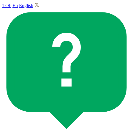
TOP
En
English