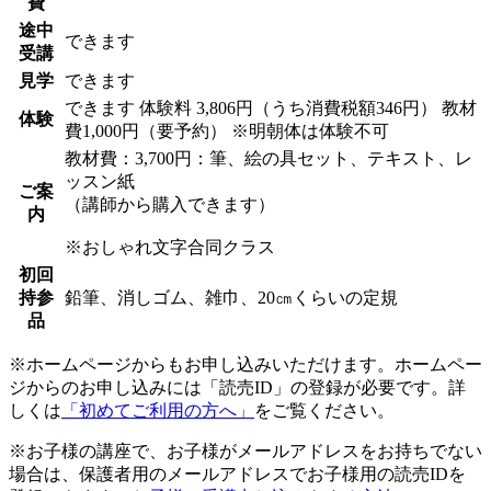
費
途中
できます
受講
見学
できます
できます
体験料
3,806円（うち消費税額346円）
教材
体験
費1,000円（要予約） ※明朝体は体験不可
教材費：3,700円：筆、絵の具セット、テキスト、レ
ッスン紙
ご案
（講師から購入できます）
内
※おしゃれ文字合同クラス
初回
持参
鉛筆、消しゴム、雑巾、20㎝くらいの定規
品
※ホームページからもお申し込みいただけます。ホームペー
ジからのお申し込みには「読売ID」の登録が必要です。詳
しくは
「初めてご利用の方へ」
をご覧ください。
※お子様の講座で、お子様がメールアドレスをお持ちでない
場合は、保護者用のメールアドレスでお子様用の読売IDを