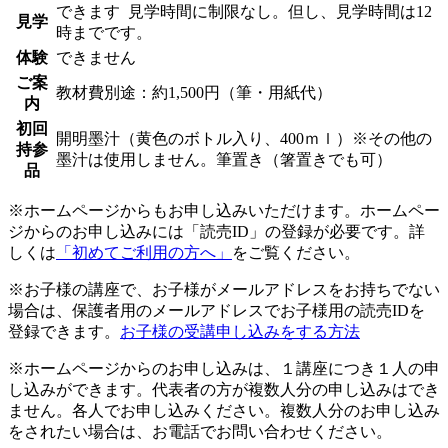
できます
見学時間に制限なし。但し、見学時間は12
見学
時までです。
体験
できません
ご案
教材費別途：約1,500円（筆・用紙代）
内
初回
開明墨汁（黄色のボトル入り、400ｍｌ）※その他の
持参
墨汁は使用しません。筆置き（箸置きでも可）
品
※ホームページからもお申し込みいただけます。ホームペー
ジからのお申し込みには「読売ID」の登録が必要です。詳
しくは
「初めてご利用の方へ」
をご覧ください。
※お子様の講座で、お子様がメールアドレスをお持ちでない
場合は、保護者用のメールアドレスでお子様用の読売IDを
登録できます。
お子様の受講申し込みをする方法
※ホームページからのお申し込みは、１講座につき１人の申
し込みができます。代表者の方が複数人分の申し込みはでき
ません。各人でお申し込みください。複数人分のお申し込み
をされたい場合は、お電話でお問い合わせください。