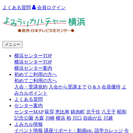
よくある質問
会員ログイン
よ
み
う
メニュー
り
横浜センターTOP
カ
横浜センターTOP
ル
横浜センター案内
初めてご利用の方へ
チ
初めてご利用の方へ
ャ
入会・受講規約
入会から受講まで
Q & A
会員優待
よ
みカルポイント
ー
よくある質問
センター案内
横
センターMAP
荻窪
恵比寿
錦糸町
北千住
八王子
昭和
浜
記念公園
大森
川崎
横浜
柏
川口
自由が丘
川越
よみカル情報
イベント情報
講座リポート・動画etc.
語学カレッジ
今