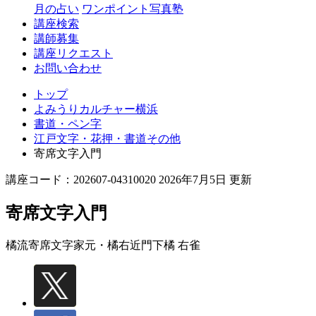
月の占い
ワンポイント写真塾
講座検索
講師募集
講座リクエスト
お問い合わせ
トップ
よみうりカルチャー横浜
書道・ペン字
江戸文字・花押・書道その他
寄席文字入門
講座コード：202607-04310020 2026年7月5日 更新
寄席文字入門
橘流寄席文字家元・橘右近門下
橘 右雀