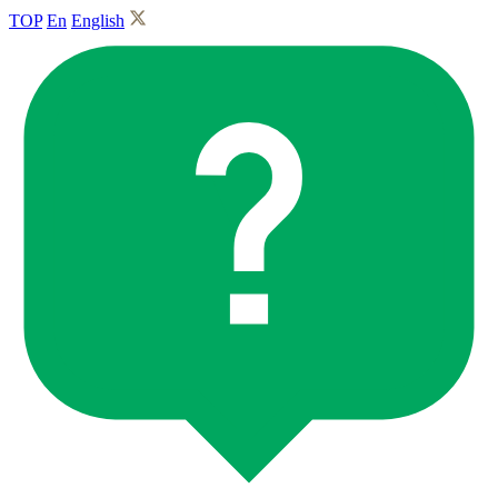
TOP
En
English