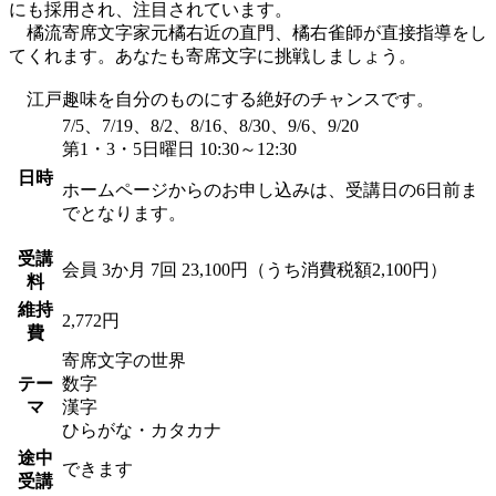
にも採用され、注目されています。
橘流寄席文字家元橘右近の直門、橘右雀師が直接指導をし
てくれます。あなたも寄席文字に挑戦しましょう。
江戸趣味を自分のものにする絶好のチャンスです。
7/5、7/19、8/2、8/16、8/30、9/6、9/20
第1・3・5日曜日 10:30～12:30
日時
ホームページからのお申し込みは、受講日の6日前ま
でとなります。
受講
会員
3か月 7回 23,100円（うち消費税額2,100円）
料
維持
2,772円
費
寄席文字の世界
テー
数字
マ
漢字
ひらがな・カタカナ
途中
できます
受講