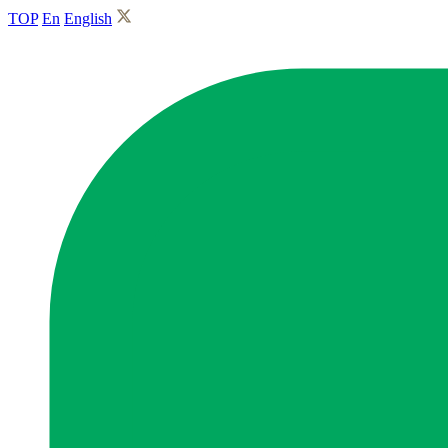
TOP
En
English