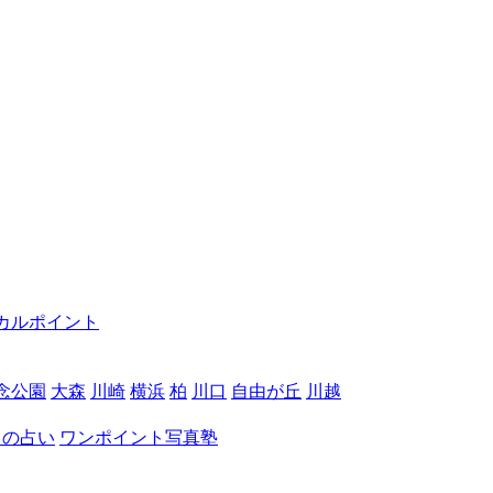
カルポイント
念公園
大森
川崎
横浜
柏
川口
自由が丘
川越
月の占い
ワンポイント写真塾