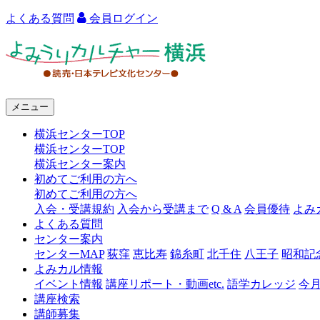
よくある質問
会員ログイン
よ
み
う
メニュー
り
横浜センターTOP
カ
横浜センターTOP
ル
横浜センター案内
初めてご利用の方へ
チ
初めてご利用の方へ
ャ
入会・受講規約
入会から受講まで
Q & A
会員優待
よみ
よくある質問
ー
センター案内
センターMAP
荻窪
恵比寿
錦糸町
北千住
八王子
昭和記
横
よみカル情報
浜
イベント情報
講座リポート・動画etc.
語学カレッジ
今
講座検索
講師募集