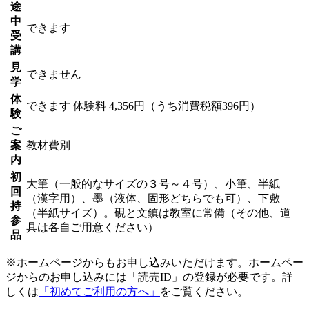
途
中
できます
受
講
見
できません
学
体
できます
体験料
4,356円（うち消費税額396円）
験
ご
案
教材費別
内
初
大筆（一般的なサイズの３号～４号）、小筆、半紙
回
（漢字用）、墨（液体、固形どちらでも可）、下敷
持
（半紙サイズ）。硯と文鎮は教室に常備（その他、道
参
具は各自ご用意ください）
品
※ホームページからもお申し込みいただけます。ホームペー
ジからのお申し込みには「読売ID」の登録が必要です。詳
しくは
「初めてご利用の方へ」
をご覧ください。