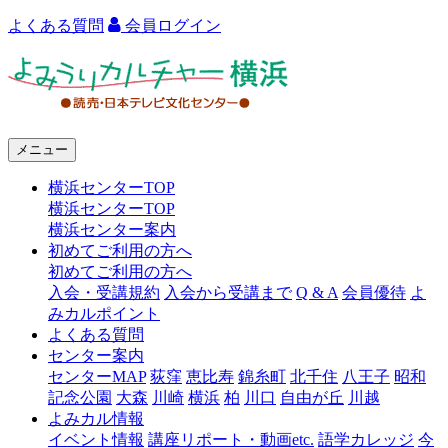
よくある質問
会員ログイン
よ
み
う
メニュー
り
横浜センターTOP
カ
横浜センターTOP
ル
横浜センター案内
初めてご利用の方へ
チ
初めてご利用の方へ
ャ
入会・受講規約
入会から受講まで
Q & A
会員優待
よ
みカルポイント
ー
よくある質問
センター案内
横
センターMAP
荻窪
恵比寿
錦糸町
北千住
八王子
昭和
浜
記念公園
大森
川崎
横浜
柏
川口
自由が丘
川越
よみカル情報
イベント情報
講座リポート・動画etc.
語学カレッジ
今