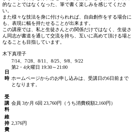
的なことではなくなった、筆で書く楽しみを感じてくださ
い。
また様々な技法を身に付けられれば、自由創作をする場合に
も、表現に幅を持たせることが出来ます。
この講座では、私と生徒さんとの関係だけではなく、生徒さ
ん同志が書道を通して交流を持ち、互いに高めて頂ける場と
なることも目指しています。
木下真理子
7/14、7/28、8/11、8/25、9/8、9/22
第2・4火曜日 19:30～21:00
日
時
ホームページからのお申し込みは、受講日の6日前まで
となります。
受
講
会員
3か月 6回 23,760円（うち消費税額2,160円）
料
維
持
2,376円
費