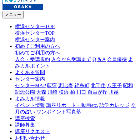
メニュー
横浜センターTOP
横浜センターTOP
横浜センター案内
初めてご利用の方へ
初めてご利用の方へ
入会・受講規約
入会から受講まで
Q & A
会員優待
よ
みカルポイント
よくある質問
センター案内
センターMAP
荻窪
恵比寿
錦糸町
北千住
八王子
昭和
記念公園
大森
川崎
横浜
柏
川口
自由が丘
川越
よみカル情報
イベント情報
講座リポート・動画etc.
語学カレッジ
今
月の占い
ワンポイント写真塾
講座検索
講師募集
講座リクエスト
お問い合わせ