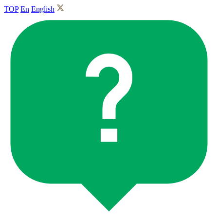
TOP
En
English