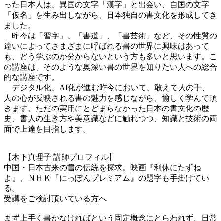
った日本人は、異国の文字「漢字」と出会い、自国の文字
「仮名」を生み出しながら、日本独自の書文化を形成してき
ました。
昨今は「習字」、「書道」、「書芸術」など、その性質の
違いによってさまざまに呼ばれる書の世界に興味はあって
も、どう学ぶのか分からないという方も多いと思います。こ
の講座は、そのような奥深い書の世界を知りたい人への総合
的な講座です。
デジタル化、AI化が進む昨今において、敢えて人の手、
人の心が反映される書の魅力を感じながら、愉しく学んで頂
きます。ただの実用にとどまらなかった日本の書文化の歴
史、書人の生き方や美意識などに触れつつ、知識と技術の両
面で上達を目指します。
【木下真理子 講師プロフィル】
中国・日本古来の書の伝統を探求。映画『利休にたずね
よ』、ＮＨＫ『にっぽんプレミアム』の題字も手掛けてい
る。
受講をご検討頂いている方へ
まず上手く書かなければという固定概念にとらわれず、日常