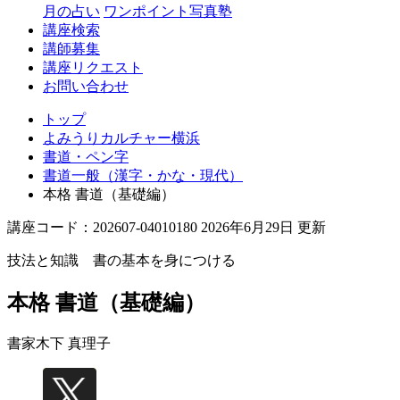
月の占い
ワンポイント写真塾
講座検索
講師募集
講座リクエスト
お問い合わせ
トップ
よみうりカルチャー横浜
書道・ペン字
書道一般（漢字・かな・現代）
本格 書道（基礎編）
講座コード：202607-04010180 2026年6月29日 更新
技法と知識 書の基本を身につける
本格 書道（基礎編）
書家
木下 真理子