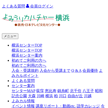
よくある質問
会員ログイン
よ
み
う
メニュー
り
横浜センターTOP
カ
横浜センターTOP
ル
横浜センター案内
初めてご利用の方へ
チ
初めてご利用の方へ
ャ
入会・受講規約
入会から受講まで
Q & A
会員優待
よ
みカルポイント
ー
よくある質問
センター案内
横
センターMAP
荻窪
恵比寿
錦糸町
北千住
八王子
昭和
浜
記念公園
大森
川崎
横浜
柏
川口
自由が丘
川越
よみカル情報
イベント情報
講座リポート・動画etc.
語学カレッジ
今