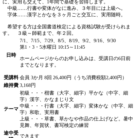
に、実用も交えて、1年間で基礎を習得します。
中級……行書や変体がなに進み、３年目には上級へ。
字体……漢字とかなを３ヶ月ごと交互に、実用随時。
希望する方は全国書道検定による資格試験が受けられま
す。 ３級～師範まで、年２回。
7/1、7/15、7/29、8/5、8/19、9/2、9/16、9/30
第1・3・5水曜日 10:15～11:45
日時
ホームページからのお申し込みは、受講日の6日前
までとなります。
受講料
会員
3か月 8回 26,400円（うち消費税額2,400円）
維持費
3,168円
初級・・・楷書（大字、細字）平かな（中字、細
字）漢字、かなまじり文
中級・・・行書（大字、細字）変体かな（中字、細
テーマ
字）和歌、実用書
上級・・・草書、草かなや作品の仕上げなど。暑中
見舞、年賀状、書写検定の練習
途中受
できます