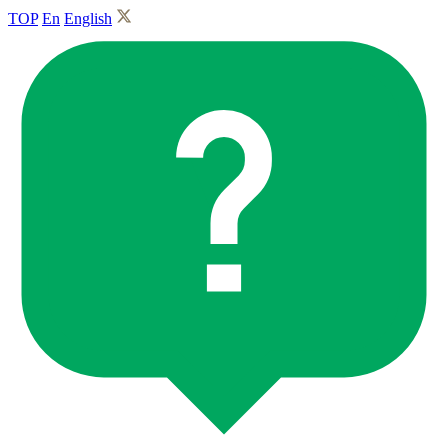
TOP
En
English