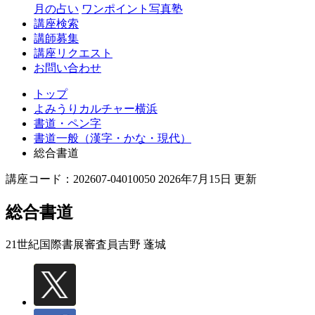
月の占い
ワンポイント写真塾
講座検索
講師募集
講座リクエスト
お問い合わせ
トップ
よみうりカルチャー横浜
書道・ペン字
書道一般（漢字・かな・現代）
総合書道
講座コード：202607-04010050 2026年7月15日 更新
総合書道
21世紀国際書展審査員
吉野 蓬城