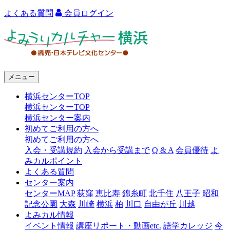
よくある質問
会員ログイン
よ
み
う
メニュー
り
横浜センターTOP
カ
横浜センターTOP
ル
横浜センター案内
初めてご利用の方へ
チ
初めてご利用の方へ
ャ
入会・受講規約
入会から受講まで
Q & A
会員優待
よ
みカルポイント
ー
よくある質問
センター案内
横
センターMAP
荻窪
恵比寿
錦糸町
北千住
八王子
昭和
浜
記念公園
大森
川崎
横浜
柏
川口
自由が丘
川越
よみカル情報
イベント情報
講座リポート・動画etc.
語学カレッジ
今