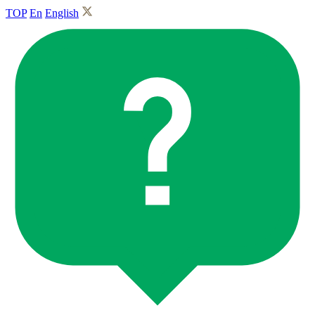
TOP
En
English