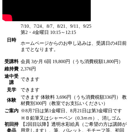
7/10、7/24、8/7、8/21、9/11、9/25
第2・4金曜日 10:15～12:15
日時
ホームページからのお申し込みは、受講日の4日前
までとなります。
受講料
会員
3か月 6回 19,800円（うち消費税額1,800円）
維持費
2,376円
途中受
できます
講
見学
できます
できます
体験料
3,696円（うち消費税額336円）
教
体験
材費別300円（教室でお支払いください）
ご案内
※8月7日は第1金曜日、8月21日は第3金曜日です
ＨＢ鉛筆又はシャーペン（0.3ｍｍ）、消しゴム
初回持
【2回目以降】透明水彩絵具（ご希望の方は講師が
参品
用意します）、筆、パレット、モチーフ等、初回