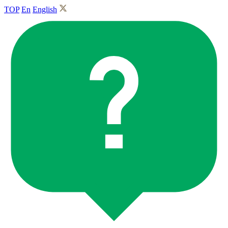
TOP
En
English