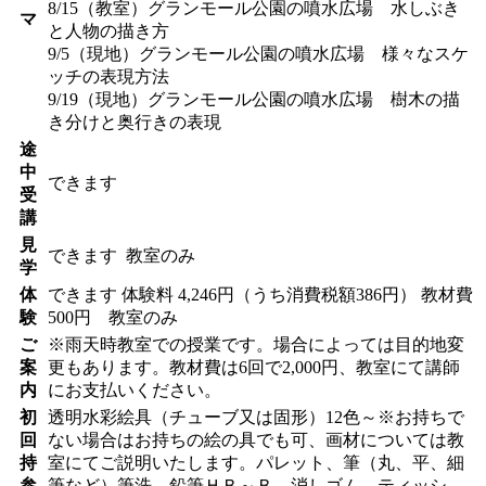
8/15（教室）グランモール公園の噴水広場 水しぶき
マ
と人物の描き方
9/5（現地）グランモール公園の噴水広場 様々なスケ
ッチの表現方法
9/19（現地）グランモール公園の噴水広場 樹木の描
き分けと奥行きの表現
途
中
できます
受
講
見
できます
教室のみ
学
体
できます
体験料
4,246円（うち消費税額386円）
教材費
験
500円 教室のみ
ご
※雨天時教室での授業です。場合によっては目的地変
案
更もあります。教材費は6回で2,000円、教室にて講師
内
にお支払いください。
初
透明水彩絵具（チューブ又は固形）12色～※お持ちで
回
ない場合はお持ちの絵の具でも可、画材については教
持
室にてご説明いたします。パレット、筆（丸、平、細
参
筆など）筆洗、鉛筆ＨＢ～Ｂ、消しゴム、ティッシ