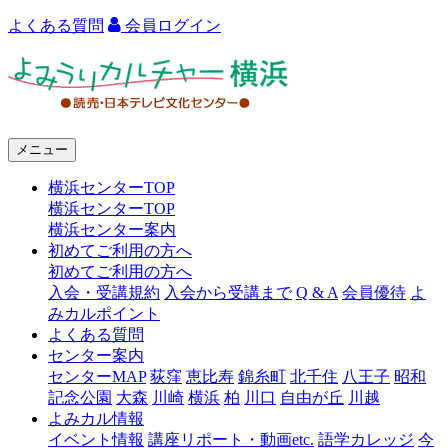
よくある質問
会員ログイン
よ
み
う
メニュー
り
横浜センターTOP
カ
横浜センターTOP
ル
横浜センター案内
初めてご利用の方へ
チ
初めてご利用の方へ
ャ
入会・受講規約
入会から受講まで
Q & A
会員優待
よ
みカルポイント
ー
よくある質問
センター案内
横
センターMAP
荻窪
恵比寿
錦糸町
北千住
八王子
昭和
浜
記念公園
大森
川崎
横浜
柏
川口
自由が丘
川越
よみカル情報
イベント情報
講座リポート・動画etc.
語学カレッジ
今