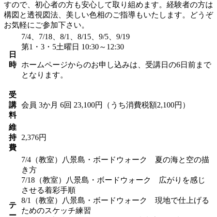
すので、初心者の方も安心して取り組めます。経験者の方は
構図と透視図法、美しい色相のご指導もいたします。どうぞ
お気軽にご参加下さい。
7/4、7/18、8/1、8/15、9/5、9/19
第1・3・5土曜日 10:30～12:30
日
時
ホームページからのお申し込みは、受講日の6日前まで
となります。
受
講
会員
3か月 6回 23,100円（うち消費税額2,100円）
料
維
持
2,376円
費
7/4（教室）八景島・ボードウォーク 夏の海と空の描
き方
7/18（教室）八景島・ボードウォーク 広がりを感じ
させる着彩手順
8/1（教室）八景島・ボードウォーク 現地で仕上げる
テ
ためのスケッチ練習
ー