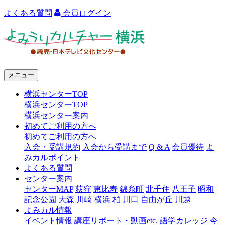
よくある質問
会員ログイン
よ
み
う
メニュー
り
横浜センターTOP
カ
横浜センターTOP
ル
横浜センター案内
初めてご利用の方へ
チ
初めてご利用の方へ
ャ
入会・受講規約
入会から受講まで
Q & A
会員優待
よ
みカルポイント
ー
よくある質問
センター案内
横
センターMAP
荻窪
恵比寿
錦糸町
北千住
八王子
昭和
浜
記念公園
大森
川崎
横浜
柏
川口
自由が丘
川越
よみカル情報
イベント情報
講座リポート・動画etc.
語学カレッジ
今