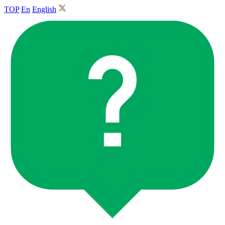
TOP
En
English