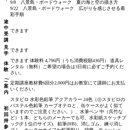
9/8 八景島・ボードウォーク 夏の海と空の描き方
9/22 八景島・ボードウォーク 広がりを感じさせる着
彩手順
途
中
できます
受
講
見
できます
学
できます
体験料
4,796円（うち消費税額436円）
道具レ
体
ンタル（無料）ご希望の場合は3日前に必ずご予約くだ
験
さい。
ご
定期講座教材費6回分2,000円はお教室にて講師にお支払
案
いください。
内
スタビロ 水彩色鉛筆 アクアカラー 24色（㊟スタビロの
パステル色鉛筆 カーブオテロと、缶ケースがよく似て
初
いますのでご注意ください。）、水筆ペン 中（呉竹な
回
ど）１本、どちらのメーカーでも可。水彩紙スケッチブ
持
ック(F１位のサイズ)、鉛筆(HB)、消しゴム、練り消し
参
ゴム、カッターナイフか鉛筆削り、綿棒、ティッシュ