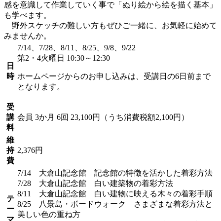
感を意識して作業していく事で「ぬり絵から絵を描く基本」
も学べます。
野外スケッチの難しい方もぜひご一緒に、お気軽に始めて
みませんか。
7/14、7/28、8/11、8/25、9/8、9/22
第2・4火曜日 10:30～12:30
日
時
ホームページからのお申し込みは、受講日の6日前まで
となります。
受
講
会員
3か月 6回 23,100円（うち消費税額2,100円）
料
維
持
2,376円
費
7/14 大倉山記念館 記念館の特徴を活かした着彩方法
7/28 大倉山記念館 白い建築物の着彩方法
8/11 大倉山記念館 白い建物に映える木々の着彩手順
テ
8/25 八景島・ボードウォーク さまざまな着彩方法と
ー
美しい色の重ね方
マ