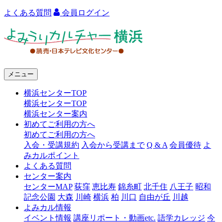
よくある質問
会員ログイン
よ
み
う
メニュー
り
横浜センターTOP
カ
横浜センターTOP
ル
横浜センター案内
初めてご利用の方へ
チ
初めてご利用の方へ
ャ
入会・受講規約
入会から受講まで
Q & A
会員優待
よ
みカルポイント
ー
よくある質問
センター案内
横
センターMAP
荻窪
恵比寿
錦糸町
北千住
八王子
昭和
浜
記念公園
大森
川崎
横浜
柏
川口
自由が丘
川越
よみカル情報
イベント情報
講座リポート・動画etc.
語学カレッジ
今