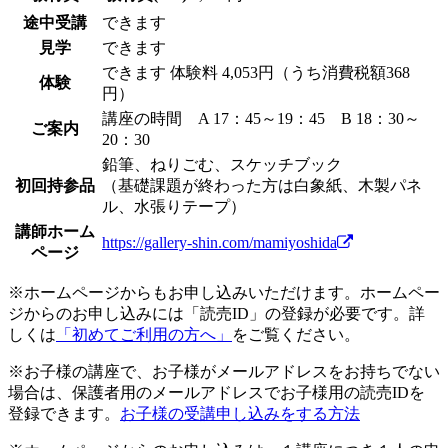
途中受講
できます
見学
できます
できます
体験料
4,053円（うち消費税額368
体験
円）
講座の時間 A 17：45～19：45 B 18：30～
ご案内
20：30
鉛筆、ねりごむ、スケッチブック
初回持参品
（基礎課題が終わった方は白象紙、木製パネ
ル、水張りテープ）
講師ホーム
https://gallery-shin.com/mamiyoshida
ページ
※ホームページからもお申し込みいただけます。ホームペー
ジからのお申し込みには「読売ID」の登録が必要です。詳
しくは
「初めてご利用の方へ」
をご覧ください。
※お子様の講座で、お子様がメールアドレスをお持ちでない
場合は、保護者用のメールアドレスでお子様用の読売IDを
登録できます。
お子様の受講申し込みをする方法