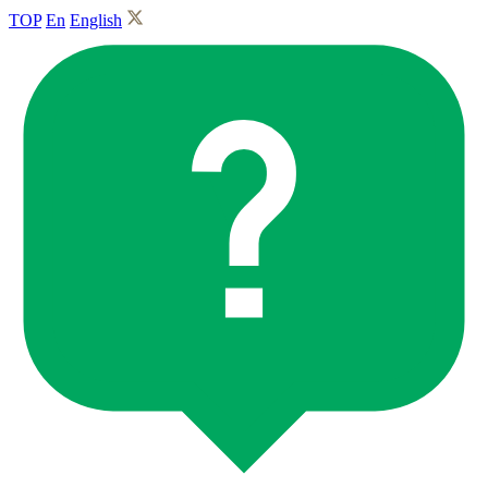
TOP
En
English