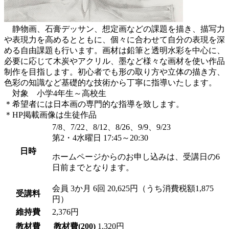
静物画、石膏デッサン、想定画などの課題を描き、描写力
や表現力を高めるとともに、個々に合わせて自分の表現を深
める自由課題も行います。画材は鉛筆と透明水彩を中心に、
必要に応じて木炭やアクリル、墨など様々な画材を使い作品
制作を目指します。初心者でも形の取り方や立体の描き方、
色彩の知識など基礎的な技術から丁寧に指導いたします。
対象 小学4年生～高校生
＊希望者には日本画の専門的な指導を致します。
＊HP掲載画像は生徒作品
7/8、7/22、8/12、8/26、9/9、9/23
第2・4水曜日 17:45～20:30
日時
ホームページからのお申し込みは、受講日の6
日前までとなります。
会員
3か月 6回 20,625円（うち消費税額1,875
受講料
円）
維持費
2,376円
教材費
教材費(200)
1,320円