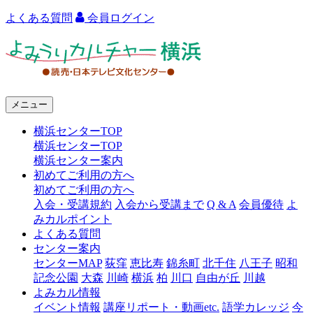
よくある質問
会員ログイン
よ
み
う
メニュー
り
横浜センターTOP
カ
横浜センターTOP
ル
横浜センター案内
初めてご利用の方へ
チ
初めてご利用の方へ
ャ
入会・受講規約
入会から受講まで
Q & A
会員優待
よ
みカルポイント
ー
よくある質問
センター案内
横
センターMAP
荻窪
恵比寿
錦糸町
北千住
八王子
昭和
浜
記念公園
大森
川崎
横浜
柏
川口
自由が丘
川越
よみカル情報
イベント情報
講座リポート・動画etc.
語学カレッジ
今