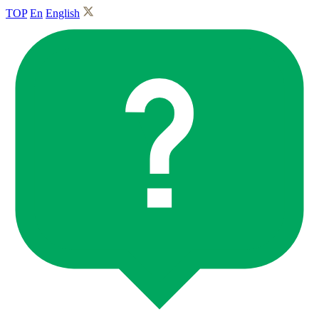
TOP
En
English