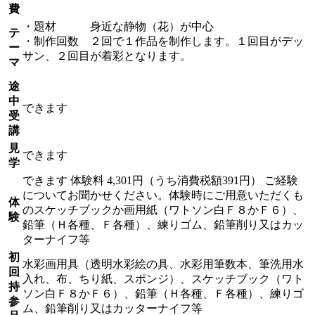
費
・題材 身近な静物（花）が中心
テ
・制作回数 ２回で１作品を制作します。１回目がデッ
ー
サン、２回目が着彩となります。
マ
途
中
できます
受
講
見
できます
学
できます
体験料
4,301円（うち消費税額391円）
ご経験
についてお聞かせください。体験時にご用意いただくも
体
のスケッチブックか画用紙（ワトソン白Ｆ８かＦ６）、
験
鉛筆（Ｈ各種、Ｆ各種）、練りゴム、鉛筆削り又はカッ
ターナイフ等
初
水彩画用具（透明水彩絵の具、水彩用筆数本、筆洗用水
回
入れ、布、ちり紙、スポンジ）、スケッチブック（ワト
持
ソン白Ｆ８かＦ６）、鉛筆（Ｈ各種、Ｆ各種）、練りゴ
参
ム、鉛筆削り又はカッターナイフ等