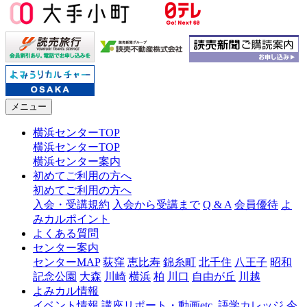
メニュー
横浜センターTOP
横浜センターTOP
横浜センター案内
初めてご利用の方へ
初めてご利用の方へ
入会・受講規約
入会から受講まで
Q & A
会員優待
よ
みカルポイント
よくある質問
センター案内
センターMAP
荻窪
恵比寿
錦糸町
北千住
八王子
昭和
記念公園
大森
川崎
横浜
柏
川口
自由が丘
川越
よみカル情報
イベント情報
講座リポート・動画etc.
語学カレッジ
今