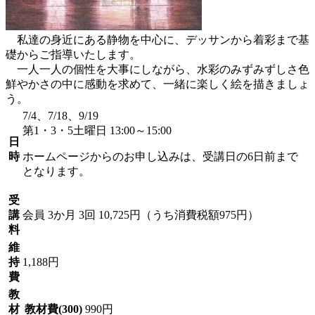
私達の身近にある静物を中心に、デッサンから着彩まで基
礎からご指導いたします。
一人一人の個性を大事にしながら、水彩のみずみずしさ色
鮮やかさの中に感動を求めて、一緒に楽しく絵を描きましょ
う。
7/4、7/18、9/19
第1・3・5土曜日 13:00～15:00
日
時
ホームページからのお申し込みは、受講日の6日前まで
となります。
受
講
会員
3か月 3回 10,725円（うち消費税額975円）
料
維
持
1,188円
費
教
材
教材費(300)
990円