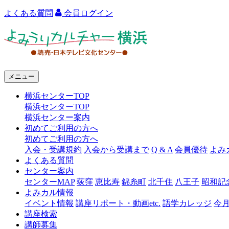
よくある質問
会員ログイン
よ
み
う
メニュー
り
横浜センターTOP
カ
横浜センターTOP
ル
横浜センター案内
初めてご利用の方へ
チ
初めてご利用の方へ
ャ
入会・受講規約
入会から受講まで
Q & A
会員優待
よみ
よくある質問
ー
センター案内
センターMAP
荻窪
恵比寿
錦糸町
北千住
八王子
昭和記
横
よみカル情報
浜
イベント情報
講座リポート・動画etc.
語学カレッジ
今
講座検索
講師募集