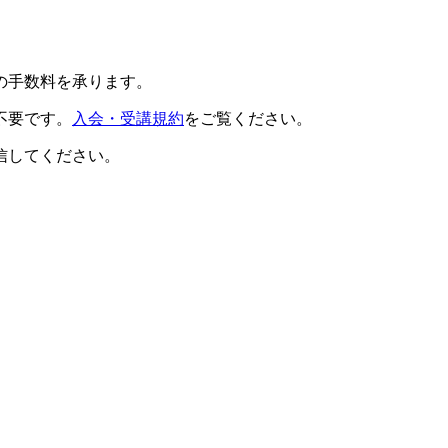
の手数料を承ります。
不要です。
入会・受講規約
をご覧ください。
信してください。