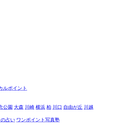
カルポイント
念公園
大森
川崎
横浜
柏
川口
自由が丘
川越
月の占い
ワンポイント写真塾