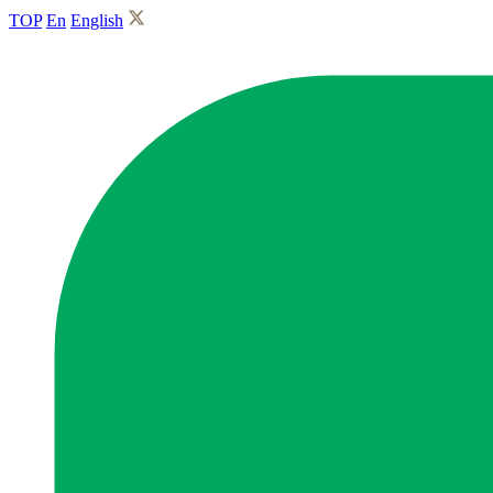
TOP
En
English