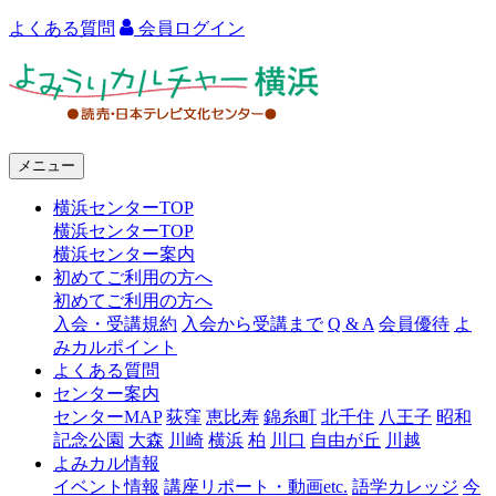
よくある質問
会員ログイン
よ
み
う
メニュー
り
横浜センターTOP
カ
横浜センターTOP
ル
横浜センター案内
初めてご利用の方へ
チ
初めてご利用の方へ
ャ
入会・受講規約
入会から受講まで
Q & A
会員優待
よ
みカルポイント
ー
よくある質問
センター案内
横
センターMAP
荻窪
恵比寿
錦糸町
北千住
八王子
昭和
浜
記念公園
大森
川崎
横浜
柏
川口
自由が丘
川越
よみカル情報
イベント情報
講座リポート・動画etc.
語学カレッジ
今