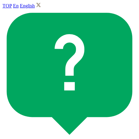
TOP
En
English