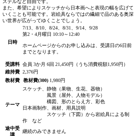
ステルなど自由です。
また、希望によりスケッチから日本画へと表現の幅を広げて
いくことも可能です。岩絵具ならではの繊細で品のある奥深
い世界が広がってゆくことでしょう。
7/13、8/10、8/24、8/31、9/14、9/28
第2・4月曜日 10:10～12:40
日時
ホームページからのお申し込みは、受講日の6日前
までとなります。
受講料
会員
3か月 6回 21,450円（うち消費税額1,950円）
維持費
2,376円
教材費
教材費(300)
1,980円
スケッチ、静物（果物、生花、器物）
風景（屋外、人物モデル）
構図、形のとらえ方、彩色
テーマ
日本画制作、画材、用具説明
スケッチ（下図）から岩絵具による制
作 など
途中受
継続のみできません
講