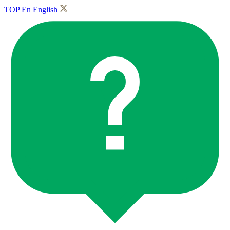
TOP
En
English