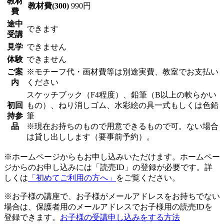
教材
教材費(300)
990円
費
途中
できます
受講
見学
できません
体験
できません
ご案
※モチーフ代・画材費等は別途実費、教室でお支払い
内
ください
スケッチブック（F4程度）、鉛筆（B以上の軟らかい
初回
もの）、ねり消しゴム、水彩絵の具一式もしくは色鉛
持参
筆
品
※現在お持ちのもので用意できるもので可。ない場合
は貸し出しします（要事前予約）。
※ホームページからもお申し込みいただけます。ホームペー
ジからのお申し込みには「読売ID」の登録が必要です。詳
しくは
「初めてご利用の方へ」
をご覧ください。
※お子様の講座で、お子様がメールアドレスをお持ちでない
場合は、保護者用のメールアドレスでお子様用の読売IDを
登録できます。
お子様の受講申し込みをする方法