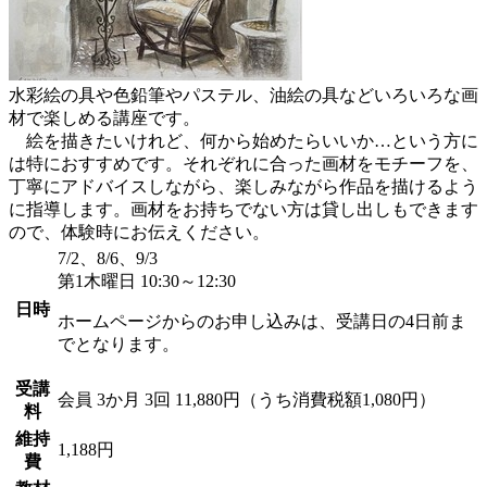
水彩絵の具や色鉛筆やパステル、油絵の具などいろいろな画
材で楽しめる講座です。
絵を描きたいけれど、何から始めたらいいか…という方に
は特におすすめです。それぞれに合った画材をモチーフを、
丁寧にアドバイスしながら、楽しみながら作品を描けるよう
に指導します。画材をお持ちでない方は貸し出しもできます
ので、体験時にお伝えください。
7/2、8/6、9/3
第1木曜日 10:30～12:30
日時
ホームページからのお申し込みは、受講日の4日前ま
でとなります。
受講
会員
3か月 3回 11,880円（うち消費税額1,080円）
料
維持
1,188円
費