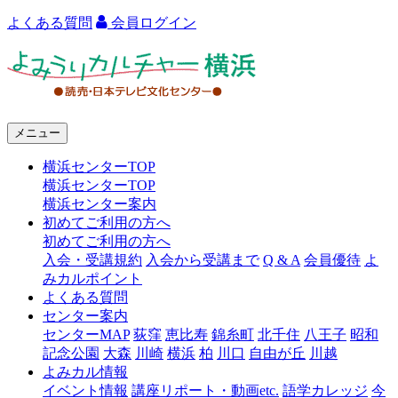
よくある質問
会員ログイン
よ
み
う
メニュー
り
横浜センターTOP
カ
横浜センターTOP
ル
横浜センター案内
初めてご利用の方へ
チ
初めてご利用の方へ
ャ
入会・受講規約
入会から受講まで
Q & A
会員優待
よ
みカルポイント
ー
よくある質問
センター案内
横
センターMAP
荻窪
恵比寿
錦糸町
北千住
八王子
昭和
浜
記念公園
大森
川崎
横浜
柏
川口
自由が丘
川越
よみカル情報
イベント情報
講座リポート・動画etc.
語学カレッジ
今