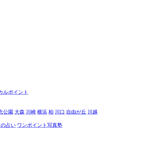
カルポイント
念公園
大森
川崎
横浜
柏
川口
自由が丘
川越
月の占い
ワンポイント写真塾