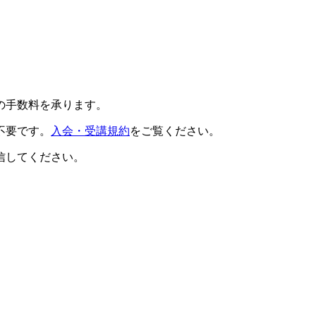
の手数料を承ります。
不要です。
入会・受講規約
をご覧ください。
信してください。