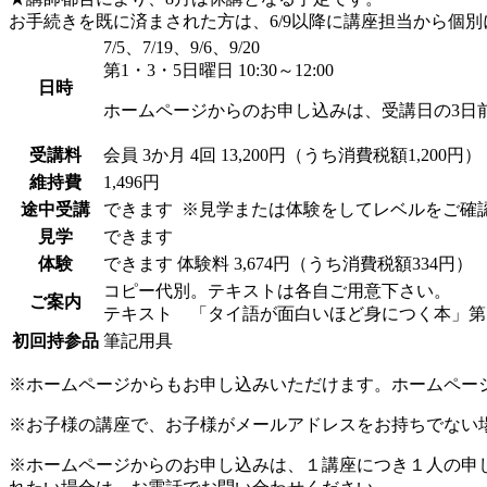
お手続きを既に済まされた方は、6/9以降に講座担当から個
7/5、7/19、9/6、9/20
第1・3・5日曜日 10:30～12:00
日時
ホームページからのお申し込みは、受講日の3日
受講料
会員
3か月 4回 13,200円（うち消費税額1,200円）
維持費
1,496円
途中受講
できます
※見学または体験をしてレベルをご確
見学
できます
体験
できます
体験料
3,674円（うち消費税額334円）
コピー代別。テキストは各自ご用意下さい。
ご案内
テキスト 「タイ語が面白いほど身につく本」第7
初回持参品
筆記用具
※ホームページからもお申し込みいただけます。ホームペー
※お子様の講座で、お子様がメールアドレスをお持ちでない
※ホームページからのお申し込みは、１講座につき１人の申