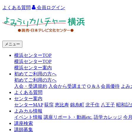
よくある質問
会員ログイン
よ
み
う
メニュー
り
横浜センターTOP
カ
横浜センターTOP
ル
横浜センター案内
初めてご利用の方へ
チ
初めてご利用の方へ
ャ
入会・受講規約
入会から受講まで
Q & A
会員優待
よみ
よくある質問
ー
センター案内
センターMAP
荻窪
恵比寿
錦糸町
北千住
八王子
昭和記
横
よみカル情報
浜
イベント情報
講座リポート・動画etc.
語学カレッジ
今
講座検索
講師募集