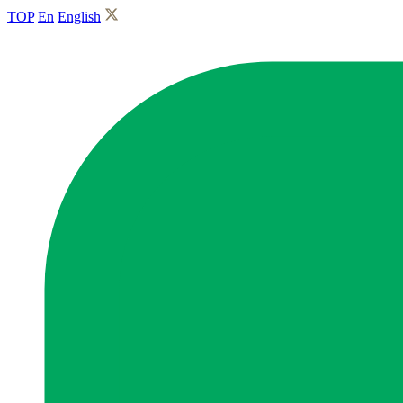
TOP
En
English