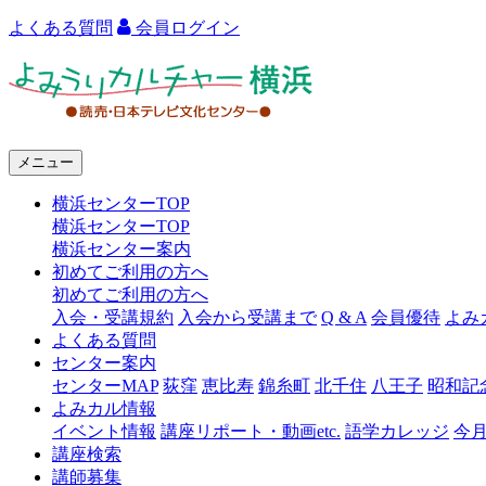
よくある質問
会員ログイン
よ
み
う
メニュー
り
横浜センターTOP
カ
横浜センターTOP
ル
横浜センター案内
初めてご利用の方へ
チ
初めてご利用の方へ
ャ
入会・受講規約
入会から受講まで
Q & A
会員優待
よみ
よくある質問
ー
センター案内
センターMAP
荻窪
恵比寿
錦糸町
北千住
八王子
昭和記
横
よみカル情報
浜
イベント情報
講座リポート・動画etc.
語学カレッジ
今
講座検索
講師募集