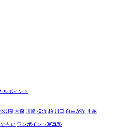
カルポイント
念公園
大森
川崎
横浜
柏
川口
自由が丘
川越
月の占い
ワンポイント写真塾