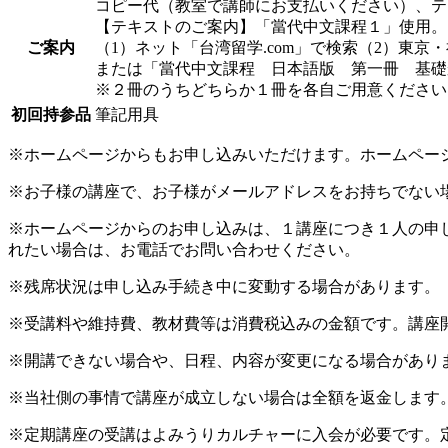
コピー代（教室で講師にお支払いください）、テ
【テキストのご案内】「當代中文課程１」使用。
ご案内
（1）ネット「台湾留学.com」で検索（2）東京・神保
または「當代中文課程 日本語版 第一冊 基礎から学ぶ実
※２冊のうちどちらか１冊を各自ご用意ください
初回持参品
筆記用具
※ホームページからもお申し込みいただけます。ホームペー
※お子様の講座で、お子様がメールアドレスをお持ちでない
※ホームページからのお申し込みは、１講座につき１人の申
れたい場合は、お電話でお問い合わせください。
※残席状況は申し込み手続き中に変動する場合があります。
※受講料や維持費、教材費等は消費税込みの金額です。講座
※開講できない場合や、日程、内容が変更になる場合があり
※当社側の事情で講座が成立しない場合は全額を返金します
※定期講座の受講はよみうりカルチャーに入会が必要です。