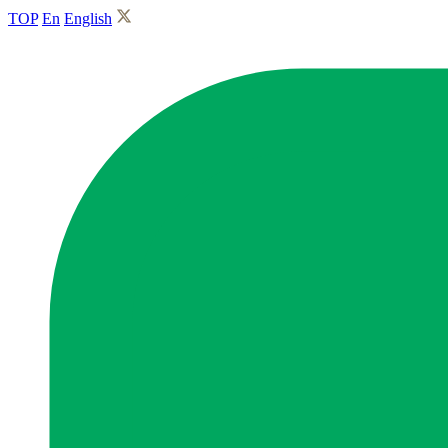
TOP
En
English