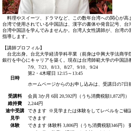
料理やスイーツ、ドラマなど、この数年台湾への関心が高ま
台湾で使用されている中国語は、漢字の書体や発音記号、台
台湾中国語を学んでみませんか。台湾人女性講師が、台湾の
指導します。
【講師プロフィル】
台北出身。台北大学経済学科卒業（前身は中興大学法商学院
銀行を中心にキャリアを築く。現在は台湾師範大学の中国語
7/9、7/23、8/13、8/27、9/10、9/24
第2・4木曜日 12:15～13:45
日時
ホームページからのお申し込みは、受講日の7日
受講料
会員
3か月 6回 20,592円（うち消費税額1,872円）
維持費
2,244円
途中受講
できます
※見学または体験をしてレベルをご確
見学
できます
体験
できます
体験料
3,806円（うち消費税額346円）