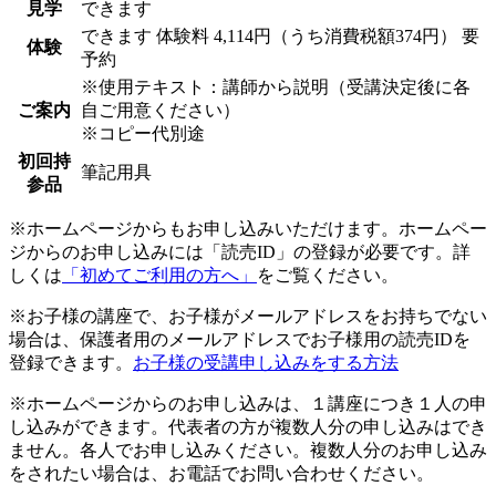
見学
できます
できます
体験料
4,114円（うち消費税額374円）
要
体験
予約
※使用テキスト：講師から説明（受講決定後に各
ご案内
自ご用意ください）
※コピー代別途
初回持
筆記用具
参品
※ホームページからもお申し込みいただけます。ホームペー
ジからのお申し込みには「読売ID」の登録が必要です。詳
しくは
「初めてご利用の方へ」
をご覧ください。
※お子様の講座で、お子様がメールアドレスをお持ちでない
場合は、保護者用のメールアドレスでお子様用の読売IDを
登録できます。
お子様の受講申し込みをする方法
※ホームページからのお申し込みは、１講座につき１人の申
し込みができます。代表者の方が複数人分の申し込みはでき
ません。各人でお申し込みください。複数人分のお申し込み
をされたい場合は、お電話でお問い合わせください。