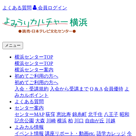
よくある質問
会員ログイン
よ
み
う
メニュー
り
横浜センターTOP
カ
横浜センターTOP
ル
横浜センター案内
初めてご利用の方へ
チ
初めてご利用の方へ
ャ
入会・受講規約
入会から受講まで
Q & A
会員優待
よ
みカルポイント
ー
よくある質問
センター案内
横
センターMAP
荻窪
恵比寿
錦糸町
北千住
八王子
昭和
浜
記念公園
大森
川崎
横浜
柏
川口
自由が丘
川越
よみカル情報
イベント情報
講座リポート・動画etc.
語学カレッジ
今