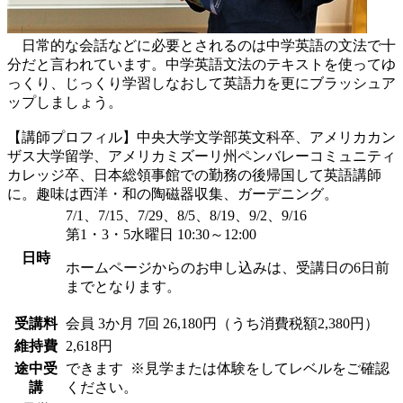
日常的な会話などに必要とされるのは中学英語の文法で十
分だと言われています。中学英語文法のテキストを使ってゆ
っくり、じっくり学習しなおして英語力を更にブラッシュア
ップしましょう。
【講師プロフィル】中央大学文学部英文科卒、アメリカカン
ザス大学留学、アメリカミズーリ州ペンバレーコミュニティ
カレッジ卒、日本総領事館での勤務の後帰国して英語講師
に。趣味は西洋・和の陶磁器収集、ガーデニング。
7/1、7/15、7/29、8/5、8/19、9/2、9/16
第1・3・5水曜日 10:30～12:00
日時
ホームページからのお申し込みは、受講日の6日前
までとなります。
受講料
会員
3か月 7回 26,180円（うち消費税額2,380円）
維持費
2,618円
途中受
できます
※見学または体験をしてレベルをご確認
講
ください。