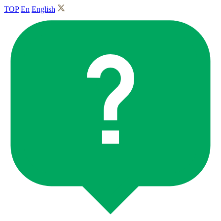
TOP
En
English