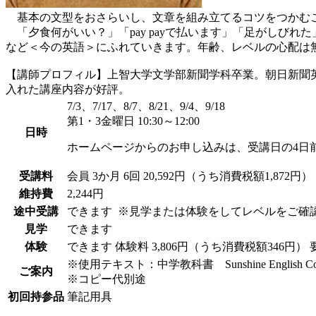
基本の文型をおさらいし、文章を組み立てるコツをつかむ
「夕食何がいい？」「pay payで払います」「足がしび
など＜今の英語＞にふれていきます。年齢、レベルの心配は
【講師プロフィル】上智大学文学部新聞学科卒業。朝日新聞
入れた講座内容が好評。
7/3、7/17、8/7、8/21、9/4、9/18
第1・3金曜日 10:30～12:00
日時
ホームページからのお申し込みは、受講日の4日
受講料
会員
3か月 6回 20,592円（うち消費税額1,872円）
維持費
2,244円
途中受講
できます
※見学または体験をしてレベルをご確
見学
できます
体験
できます
体験料
3,806円（うち消費税額346円）
※使用テキスト：中学教科書 Sunshine Engli
ご案内
※コピー代別途
初回持参品
筆記用具