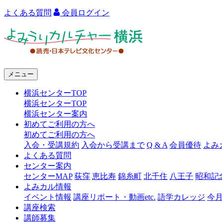
よくある質問
会員ログイン
よ
み
う
メニュー
り
横浜センターTOP
カ
横浜センターTOP
ル
横浜センター案内
初めてご利用の方へ
チ
初めてご利用の方へ
ャ
入会・受講規約
入会から受講まで
Q & A
会員優待
よみ
よくある質問
ー
センター案内
センターMAP
荻窪
恵比寿
錦糸町
北千住
八王子
昭和記
横
よみカル情報
浜
イベント情報
講座リポート・動画etc.
語学カレッジ
今
講座検索
講師募集