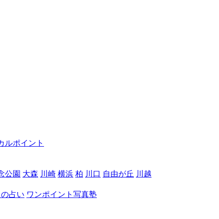
カルポイント
念公園
大森
川崎
横浜
柏
川口
自由が丘
川越
月の占い
ワンポイント写真塾