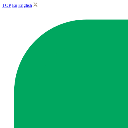
TOP
En
English