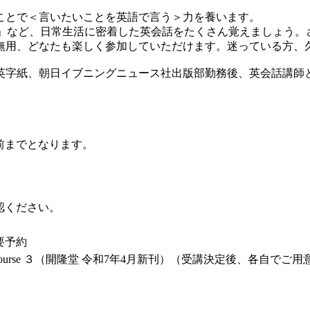
ことで＜言いたいことを英語で言う＞力を養います。
れた」など、日常生活に密着した英会話をたくさん覚えましょう
無用、どなたも楽しく参加していただけます。迷っている方、
英字紙、朝日イブニングニュース社出版部勤務後、英会話講師
前までとなります。
認ください。
要予約
sh Course ３（開隆堂 令和7年4月新刊）（受講決定後、各自でご