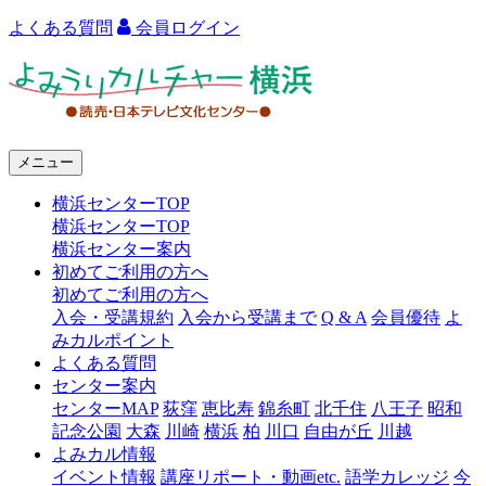
よくある質問
会員ログイン
よ
み
う
メニュー
り
横浜センターTOP
カ
横浜センターTOP
ル
横浜センター案内
初めてご利用の方へ
チ
初めてご利用の方へ
ャ
入会・受講規約
入会から受講まで
Q & A
会員優待
よ
みカルポイント
ー
よくある質問
センター案内
横
センターMAP
荻窪
恵比寿
錦糸町
北千住
八王子
昭和
浜
記念公園
大森
川崎
横浜
柏
川口
自由が丘
川越
よみカル情報
イベント情報
講座リポート・動画etc.
語学カレッジ
今