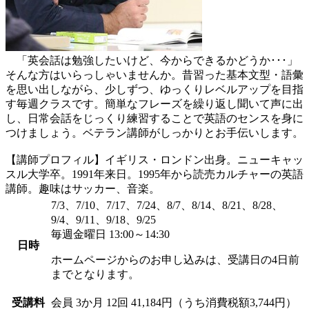
「英会話は勉強したいけど、今からできるかどうか･･･」
そんな方はいらっしゃいませんか。昔習った基本文型・語彙
を思い出しながら、少しずつ、ゆっくりレベルアップを目指
す毎週クラスです。簡単なフレーズを繰り返し聞いて声に出
し、日常会話をじっくり練習することで英語のセンスを身に
つけましょう。ベテラン講師がしっかりとお手伝いします。
【講師プロフィル】イギリス・ロンドン出身。ニューキャッ
スル大学卒。1991年来日。1995年から読売カルチャーの英語
講師。趣味はサッカー、音楽。
7/3、7/10、7/17、7/24、8/7、8/14、8/21、8/28、
9/4、9/11、9/18、9/25
毎週金曜日 13:00～14:30
日時
ホームページからのお申し込みは、受講日の4日前
までとなります。
受講料
会員
3か月 12回 41,184円（うち消費税額3,744円）