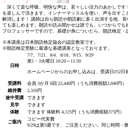
深くて楽な呼吸、明快な声は、若々しい活力のあかしです！
を楽しんで頂きます。インナーマッスルを使い、声を出すこ
解消します！ 講師は自ら朗読や朗読劇に多く出演する他、
ても楽しめます。朗読や読み聞かせは誰でも、いつからでも
プロフェッサーですので、基礎が身についたら、朗読検定・
※本講座は日本朗読検定協会の認定教室です。
※朗読検定受験に最適な基礎講座となっております。
7/7、7/21、8/4、8/18、9/15、9/29
第1・3火曜日 10:20～11:50
日時
ホームページからのお申し込みは、受講日の2日
受講料
会員
3か月 6回 22,440円（うち消費税額2,040円）
維持費
2,310円
途中受講
できます
見学
できます
体験
できます
体験料
4,125円（うち消費税額375円）
コピー代実費
ご案内
9/29は第5週です、ご注意ください。同じ時間・