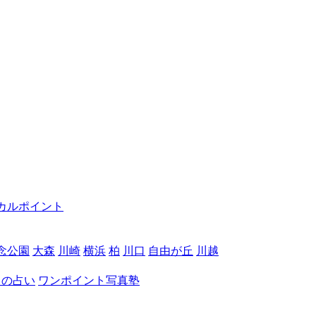
カルポイント
念公園
大森
川崎
横浜
柏
川口
自由が丘
川越
月の占い
ワンポイント写真塾