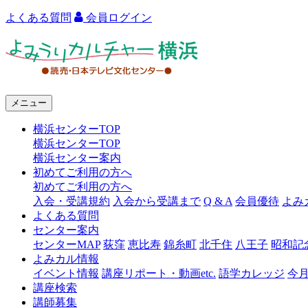
よくある質問
会員ログイン
よ
み
う
メニュー
り
横浜センターTOP
カ
横浜センターTOP
ル
横浜センター案内
初めてご利用の方へ
チ
初めてご利用の方へ
ャ
入会・受講規約
入会から受講まで
Q & A
会員優待
よみ
よくある質問
ー
センター案内
センターMAP
荻窪
恵比寿
錦糸町
北千住
八王子
昭和記
横
よみカル情報
浜
イベント情報
講座リポート・動画etc.
語学カレッジ
今
講座検索
講師募集