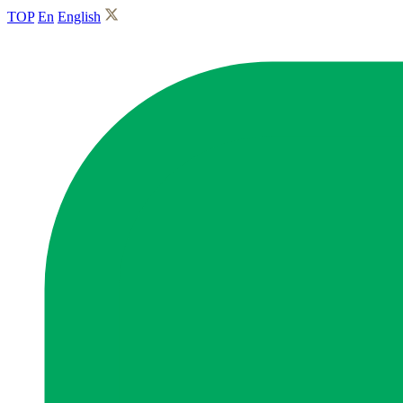
TOP
En
English