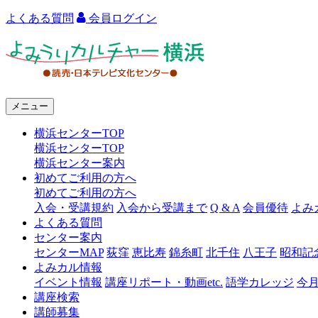
よくある質問
会員ログイン
よ
み
う
メニュー
り
横浜センターTOP
カ
横浜センターTOP
ル
横浜センター案内
初めてご利用の方へ
チ
初めてご利用の方へ
ャ
入会・受講規約
入会から受講まで
Q & A
会員優待
よみ
よくある質問
ー
センター案内
センターMAP
荻窪
恵比寿
錦糸町
北千住
八王子
昭和記
横
よみカル情報
浜
イベント情報
講座リポート・動画etc.
語学カレッジ
今
講座検索
講師募集