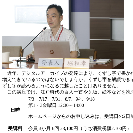
近年、デジタルアーカイブの発達により、くずし字で書かれ
増えてきているのではないでしょうか。くずし字を解読でき
ずし字が読めるようになるに越したことはありません。
この講座では、江戸時代の百人一首や瓦版、絵本などを読
7/3、7/17、7/31、8/7、9/4、9/18
第1・3金曜日 12:30～14:00
日時
ホームページからのお申し込みは、受講日の2日
受講料
会員
3か月 6回 23,100円（うち消費税額2,100円）