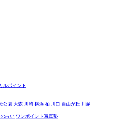
カルポイント
念公園
大森
川崎
横浜
柏
川口
自由が丘
川越
月の占い
ワンポイント写真塾