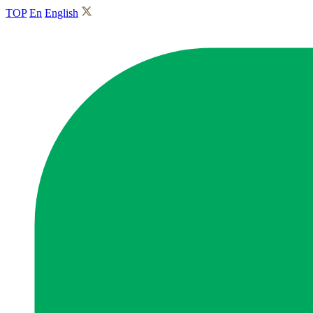
TOP
En
English