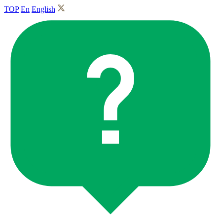
TOP
En
English