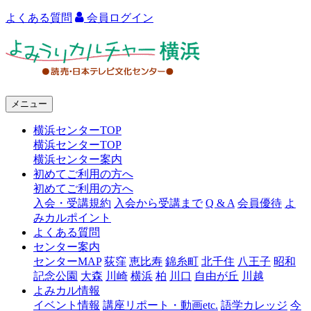
よくある質問
会員ログイン
よ
み
う
メニュー
り
横浜センターTOP
カ
横浜センターTOP
ル
横浜センター案内
初めてご利用の方へ
チ
初めてご利用の方へ
ャ
入会・受講規約
入会から受講まで
Q & A
会員優待
よ
みカルポイント
ー
よくある質問
センター案内
横
センターMAP
荻窪
恵比寿
錦糸町
北千住
八王子
昭和
浜
記念公園
大森
川崎
横浜
柏
川口
自由が丘
川越
よみカル情報
イベント情報
講座リポート・動画etc.
語学カレッジ
今