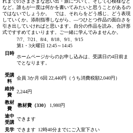
れまでのさまざまな思い出・旅について、そして心模様など
など。誰もが一度は何かを書いてみたいと思うことがあるの
ではないでしょうか。 では、それらをどう感じ、どう表現
していくか。添削指導しながら、―つひとつ作品の面白さを
引き出していければと思います。自分の作品を読み、合評形
式ですすめてまいります。ご一緒に学んでみませんか。
7/7、7/21、8/4、8/18、9/1、9/15
第1・3火曜日 12:45～14:45
日時
ホームページからのお申し込みは、受講日の4日前ま
でとなります。
受講
会員
3か月 6回 22,440円（うち消費税額2,040円）
料
維持
2,244円
費
教材
教材費（330）
1,980円
費
途中
できます
受講
見学
できます
12時40分までにご入室下さい