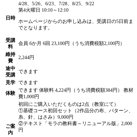
4/28、5/26、6/23、7/28、8/25、9/22
第4火曜日 10:10～12:10
日時
ホームページからのお申し込みは、受講日の5日前ま
でとなります。
受講
会員
6か月 6回 23,100円（うち消費税額2,100円）
料
維持
2,244円
費
途中
できます
受講
見学
できます
できます
体験料
4,224円（うち消費税額384円）
教材
体験
費1,000円
初回にご購入いただくものは2点（教室にて）
①基礎コース初回セット（2作品分の布、パターン、
糸、針、はさみ）9,000円
②テキスト「モラの教科書～リニューアル版」2,000
ご案
円
内