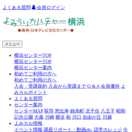
よくある質問
会員ログイン
よ
み
う
メニュー
り
横浜センターTOP
カ
横浜センターTOP
ル
横浜センター案内
初めてご利用の方へ
チ
初めてご利用の方へ
ャ
入会・受講規約
入会から受講まで
Q & A
会員優待
よ
みカルポイント
ー
よくある質問
センター案内
横
センターMAP
荻窪
恵比寿
錦糸町
北千住
八王子
昭和
浜
記念公園
大森
川崎
横浜
柏
川口
自由が丘
川越
よみカル情報
イベント情報
講座リポート・動画etc.
語学カレッジ
今