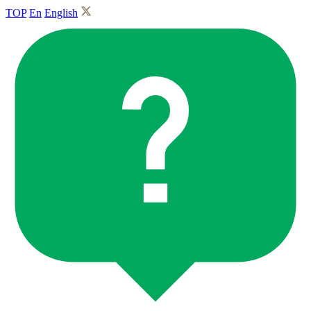
TOP
En
English