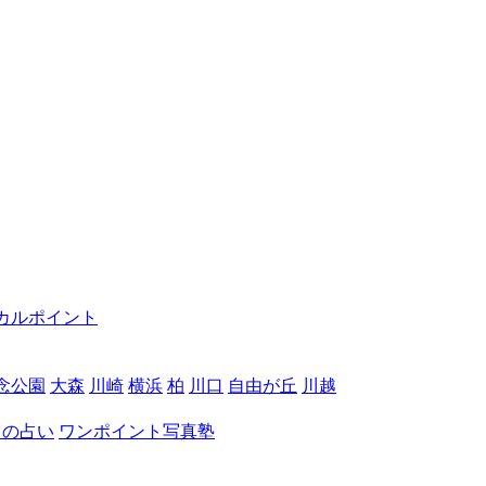
カルポイント
念公園
大森
川崎
横浜
柏
川口
自由が丘
川越
月の占い
ワンポイント写真塾