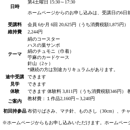
第4土曜日 15:30～17:30
日時
ホームページからのお申し込みは、受講日の6日
受講料
会員
6か月 6回 20,625円（うち消費税額1,875円）
維持費
2,244円
絹のコースター
ハスの葉サンポ
絹のチュモニ（巾着）
テーマ
苧麻のカードケース
針山（2ヶ）
*継続の方は別途カリキュラムがあります。
途中受講
できます
見学
できます
体験
できます
体験料
3,811円（うち消費税額346円）
教材費：１作品2,160円～3,240円
ご案内
初回持参品
布切りばさみ、マチ針、ものさし（30cm）、
※ホームページからもお申し込みいただけます。ホームペー