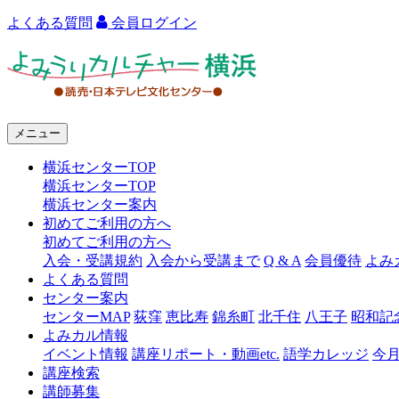
よくある質問
会員ログイン
よ
み
う
メニュー
り
横浜センターTOP
カ
横浜センターTOP
ル
横浜センター案内
初めてご利用の方へ
チ
初めてご利用の方へ
ャ
入会・受講規約
入会から受講まで
Q & A
会員優待
よみ
よくある質問
ー
センター案内
センターMAP
荻窪
恵比寿
錦糸町
北千住
八王子
昭和記
横
よみカル情報
浜
イベント情報
講座リポート・動画etc.
語学カレッジ
今
講座検索
講師募集