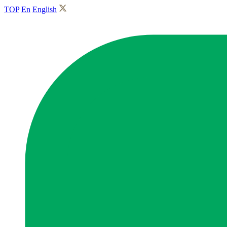
TOP
En
English